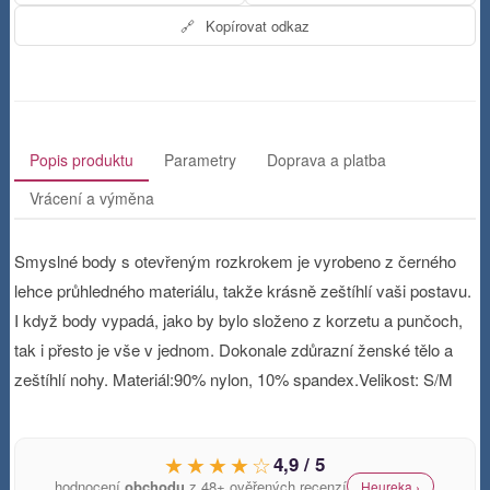
🔗
Kopírovat odkaz
Popis produktu
Parametry
Doprava a platba
Vrácení a výměna
Smyslné body s otevřeným rozkrokem je vyrobeno z černého
lehce průhledného materiálu, takže krásně zeštíhlí vaši postavu.
I když body vypadá, jako by bylo složeno z korzetu a punčoch,
tak i přesto je vše v jednom. Dokonale zdůrazní ženské tělo a
zeštíhlí nohy. Materiál:90% nylon, 10% spandex.Velikost: S/M
★★★★☆
4,9 / 5
hodnocení
obchodu
z 48+ ověřených recenzí
Heureka ›