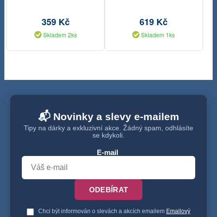
359 Kč
619 Kč
Skladem 2ks
Skladem 1ks
📬 Novinky a slevy e-mailem
Tipy na dárky a exkluzivní akce. Žádný spam, odhlásíte
se kdykoli.
E-mail
ODEBÍRAT
Chci být informován o slevách a akcích emailem
Emailový