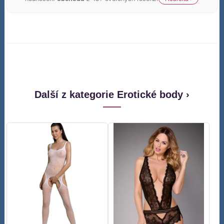
Další z kategorie Erotické body ›