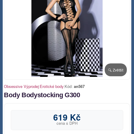
🔍 Zvětšit
Obsessive Výprodej
|
Erotické body
|
Kód:
an567
Body Bodystocking G300
619 Kč
cena s DPH