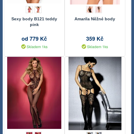
Sexy body B121 teddy
Amarila Něžné body
pink
od 779 Kč
359 Kč
Skladem 1ks
Skladem 1ks