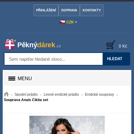
PŘIHLÁŠENÍ
DOPRAVA
KONTAKTY
CZK
0 Kč
HLEDAT
MENU
Spodní prádlo
Levné erotické prádlo
Erotické soupravy
Souprava Anais Cikita set