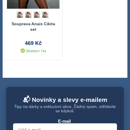
Souprava Anais Cikita
set
469 Kč
Skladem 1ks
📬 Novinky a slevy e-mailem
Tipy na dárky a exkluzivní akce. Žádný spam, odhlásíte
se kdykoli.
E-mail