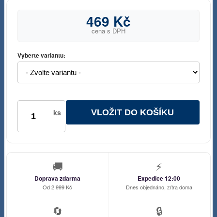
469 Kč
cena s DPH
Vyberte variantu:
VLOŽIT DO KOŠÍKU
ks
🚚
⚡
Doprava zdarma
Expedice 12:00
Od 2 999 Kč
Dnes objednáno, zítra doma
🔄
🔒