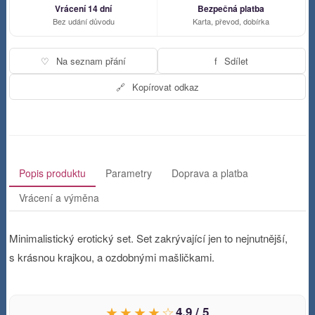
Vrácení 14 dní
Bezpečná platba
Bez udání důvodu
Karta, převod, dobírka
♡
Na seznam přání
f
Sdílet
🔗
Kopírovat odkaz
Popis produktu
Parametry
Doprava a platba
Vrácení a výměna
Minimalistický erotický set. Set zakrývající jen to nejnutnější,
s krásnou krajkou, a ozdobnými mašličkami.
★★★★☆
4,9 / 5