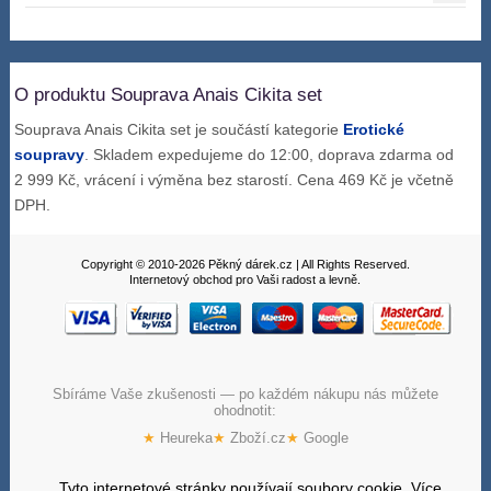
O produktu Souprava Anais Cikita set
Souprava Anais Cikita set je součástí kategorie
Erotické
soupravy
. Skladem expedujeme do 12:00, doprava zdarma od
2 999 Kč, vrácení i výměna bez starostí. Cena 469 Kč je včetně
DPH.
Copyright © 2010-2026 Pěkný dárek.cz | All Rights Reserved.
Internetový obchod pro Vaši radost a levně.
Sbíráme Vaše zkušenosti — po každém nákupu nás můžete
ohodnotit:
★
Heureka
★
Zboží.cz
★
Google
Tyto internetové stránky používají soubory cookie.
Více