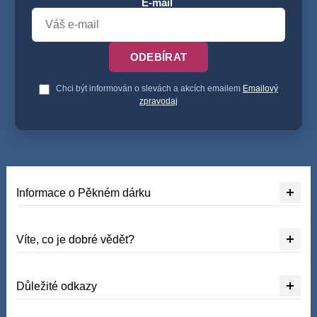
E-mail
ODEBÍRAT
Chci být informován o slevách a akcích emailem
Emailový
zpravodaj
Informace o Pěkném dárku
Víte, co je dobré vědět?
Důležité odkazy