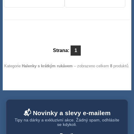
Strana:
1
Kategorie
Halenky s krátkým rukávem
– zobrazeno celkem
8
produktů.
📬 Novinky a slevy e-mailem
Tipy na dárky a exkluzivní akce. Žádný spam, odhlásíte
se kdykoli.