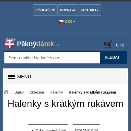
PŘIHLÁŠENÍ
DOPRAVA
KONTAKTY
CZK
0 Kč
HLEDAT
MENU
Dárky
Oblečení
Halenky
Halenky s krátkým rukávem
Halenky s krátkým rukávem
◄ Od nejlevnějších
NOVINKY 💛