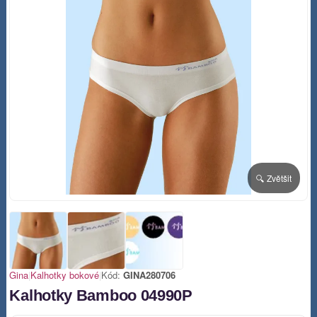
🔍 Zvětšit
Gina
|
Kalhotky bokové
|
Kód:
GINA280706
Kalhotky Bamboo 04990P