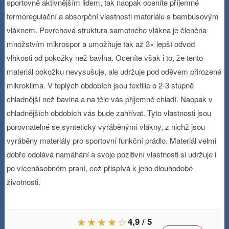
sportovně aktivnějším lidem, tak naopak oceníte příjemné
termoregulační a absorpční vlastnosti materiálu s bambusovým
vláknem. Povrchová struktura samotného vlákna je členěna
množstvím mikrospor a umožňuje tak až 3× lepší odvod
vlhkosti od pokožky než bavlna. Oceníte však i to, že tento
materiál pokožku nevysušuje, ale udržuje pod oděvem přirozené
mikroklima. V teplých obdobích jsou textilie o 2-3 stupně
chladnější než bavlna a na těle vás příjemně chladí. Naopak v
chladnějších obdobích vás bude zahřívat. Tyto vlastnosti jsou
porovnatelné se synteticky vyráběnými vlákny, z nichž jsou
vyráběny materiály pro sportovní funkční prádlo. Materiál velmi
dobře odolává namáhání a svoje pozitivní vlastnosti si udržuje i
po vícenásobném praní, což přispívá k jeho dlouhodobé
životnosti.
★★★★☆
4,9 / 5