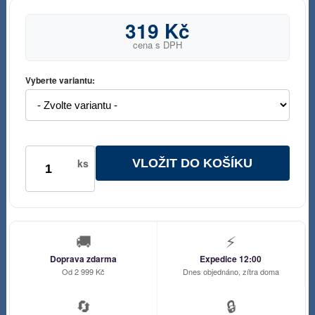
319 Kč
cena s DPH
Vyberte variantu:
VLOŽIT DO KOŠÍKU
ks
🚚
⚡
Doprava zdarma
Expedice 12:00
Od 2 999 Kč
Dnes objednáno, zítra doma
🔄
🔒