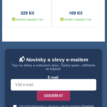
329 Kč
169 Kč
Ihned k odeslání 1ks
Ihned k odeslání 1ks
📬 Novinky a slevy e-mailem
Tipy na dárky a exkluzivní akce. Žádný spam, odhlásíte
se kdykoli.
E-mail
ODEBÍRAT
Chci být informován o slevách a akcích emailem
Emailový