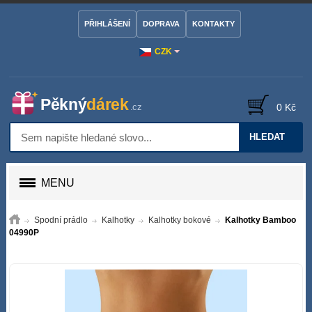
PŘIHLÁŠENÍ
DOPRAVA
KONTAKTY
CZK
0 Kč
HLEDAT
MENU
Spodní prádlo
Kalhotky
Kalhotky bokové
Kalhotky Bamboo
04990P