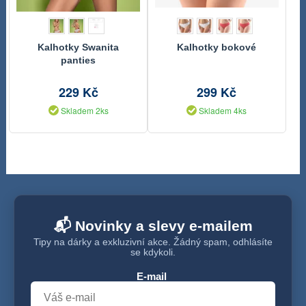
Kalhotky Swanita
Kalhotky bokové
panties
229 Kč
299 Kč
Skladem 2ks
Skladem 4ks
📬 Novinky a slevy e-mailem
Tipy na dárky a exkluzivní akce. Žádný spam, odhlásíte
se kdykoli.
E-mail