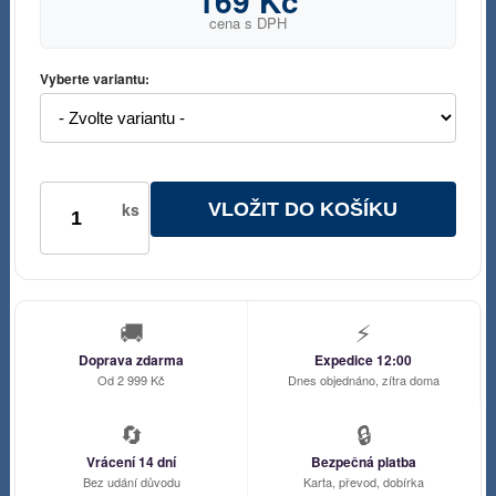
169 Kč
cena s DPH
Vyberte variantu:
VLOŽIT DO KOŠÍKU
ks
🚚
⚡
Doprava zdarma
Expedice 12:00
Od 2 999 Kč
Dnes objednáno, zítra doma
🔄
🔒
Vrácení 14 dní
Bezpečná platba
Bez udání důvodu
Karta, převod, dobírka