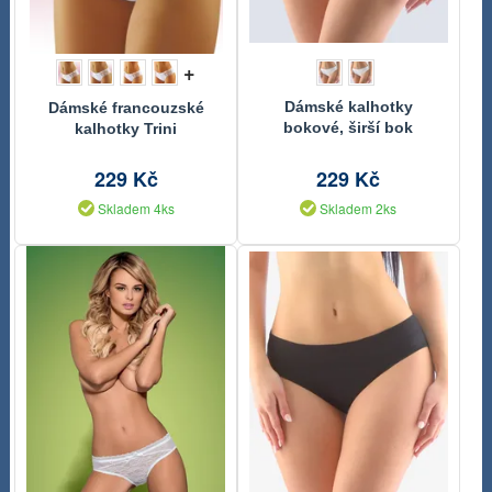
+
Dámské kalhotky
Dámské francouzské
bokové, širší bok
kalhotky Trini
Bamboo
229 Kč
229 Kč
Skladem 4ks
Skladem 2ks