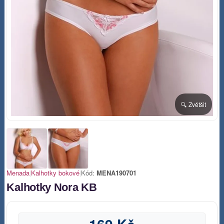
🔍 Zvětšit
Menada
|
Kalhotky bokové
|
Kód:
MENA190701
Kalhotky Nora KB