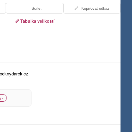
f
Sdílet
🔗
Kopírovat odkaz
📏 Tabulka velikostí
peknydarek.cz
.
 ›