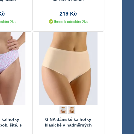
vé, klasické,
Eco Bamboo
Kč
219 Kč
9P
eslání 2ks
Ihned k odeslání 2ks
 kalhotky
GINA dámské kalhotky
bok, šité, s
klasické v nadměrných
10290P
velikostech, nadměrné, šité,