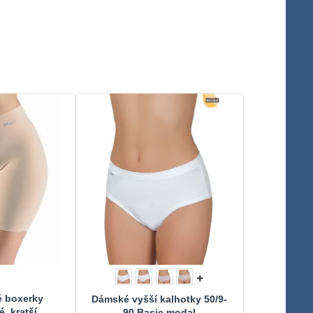
+
 boxerky
Dámské vyšší kalhotky 50/9-
, kratší
90 Basic modal