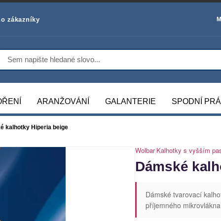
o zákazníky
M
OŘENÍ
ARANŽOVÁNÍ
GALANTERIE
SPODNÍ PR
 kalhotky Hiperia beige
Wolbar
|
Kalhotky s vyšším p
Dámské kalho
Dámské tvarovací kalhot
příjemného mikrovlákna.