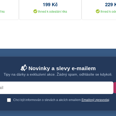
199 Kč
229 
 1ks
Ihned k odeslání 4ks
Ihned k od
📬 Novinky a slevy e-mailem
Tipy na dárky a exkluzivní akce. Žádný spam, odhlásíte se kdykoli.
Chci být informován o slevách a akcích emailem
Emailový zpravodaj