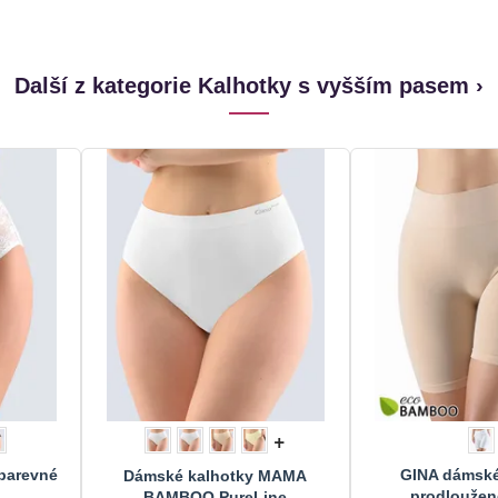
Další z kategorie Kalhotky s vyšším pasem ›
+
obarevné
GINA dámské
Dámské kalhotky MAMA
prodloužené
BAMBOO PureLine