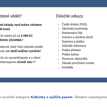
e dobré vědět?
Důležité odkazy
Časté dotazy (FAQ)
tní sklady, nyní máme skladem
Obchodní podmínky
40 kusů
.
Reklamační řád
, že máme již od
2 999 Kč
Vrácení a výměna zboží
RAVU ZDARMA
?
Doprava a platba
Důležité informace
starostí, když Vám nebude prádlo
Platba předem
vat, tak
zboží můžete vyměnit
?
Platba kartou
, že nic nezamlčujeme a o všem
Recenze zákazníků
 informujeme
včetně slev
??
Zásady používání cookie
Kontakty
e součástí kategorie
Kalhotky s vyšším pasem
. Skladem expedujeme 