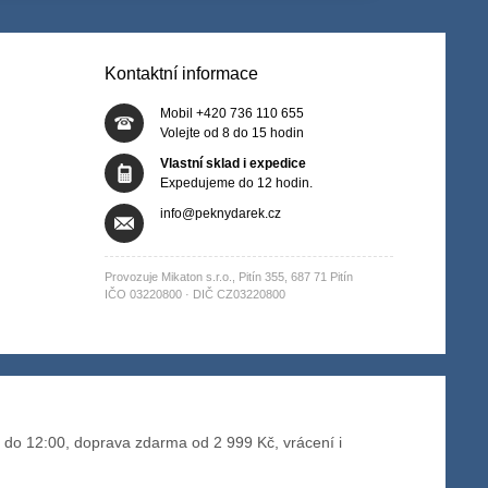
Kontaktní informace
Mobil +420 736 110 655
Volejte od 8 do 15 hodin
Vlastní sklad i expedice
Expedujeme do 12 hodin.
info@peknydarek.cz
Provozuje Mikaton s.r.o., Pitín 355, 687 71 Pitín
IČO 03220800 · DIČ CZ03220800
do 12:00, doprava zdarma od 2 999 Kč, vrácení i