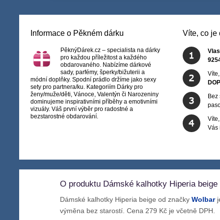
Informace o Pěkném dárku
Víte, co j
PěknýDárek.cz – specialista na dárky
Vlas
pro každou příležitost a každého
925
obdarovaného. Nabízíme dárkové
sady, parfémy, šperky/bižuterii a
Víte
módní doplňky. Spodní prádlo držíme jako sexy
DOP
sety pro partnera/ku. Kategoriím Dárky pro
ženy/muže/děti, Vánoce, Valentýn či Narozeniny
Bez 
dominujeme inspirativními příběhy a emotivními
paso
vizuály. Váš první výběr pro radostné a
bezstarostné obdarování.
Víte
Vás
O produktu Dámské kalhotky Hiperia beige
Dámské kalhotky Hiperia beige od značky
Wolbar
j
výměna bez starostí. Cena 279 Kč je včetně DPH.