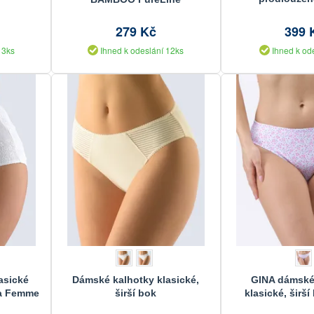
nohavička, bezeš
jednobarevné 
279 Kč
399 
0301
13ks
Ihned k odeslání 12ks
Ihned k od
asické
Dámské kalhotky klasické,
GINA dámské
La Femme
širší bok
klasické, širší 
potiskem 