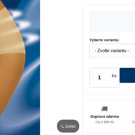
Vyberte variantu:
ks
🚚
Doprava zdarma
Od 2 999 Kč
D
🔍 Zvětšit