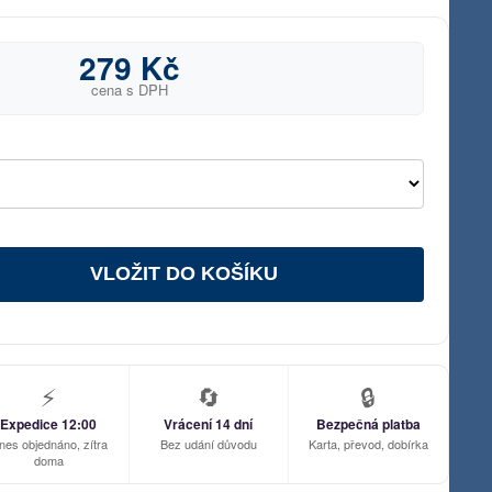
279 Kč
cena s DPH
VLOŽIT DO KOŠÍKU
⚡
🔄
🔒
Expedice 12:00
Vrácení 14 dní
Bezpečná platba
nes objednáno, zítra
Bez udání důvodu
Karta, převod, dobírka
doma