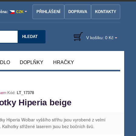
PŘIHLÁŠENÍ
DOPRAVA
KONTAKTY
ěna:
CZK
HLEDAT
V košíku:
0 Kč
ÁDLO
DOPLŇKY
HRAČKY
asem
|
Kód:
LT_17378
tky Hiperia beige
ky Hiperia Wolbar vyššího střihu jsou vyrobené z velmi
 Kalhotky střižené laserem jsou bez bočních švů.