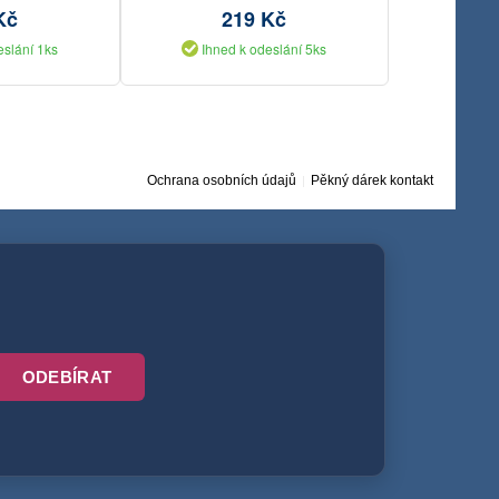
jednobarevné 11087P
Kč
219 Kč
eslání 1ks
Ihned k odeslání 5ks
Ochrana osobních údajů
Pěkný dárek kontakt
ODEBÍRAT