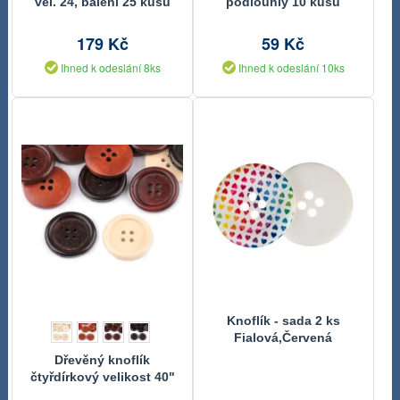
vel. 24, balení 25 kusů
podlouhlý 10 kusů
179 Kč
59 Kč
Ihned k odeslání 8ks
Ihned k odeslání 10ks
Knoflík - sada 2 ks
Fialová,Červená
336331B 50 mm,
Dřevěný knoflík
(průměr)
čtyřdírkový velikost 40"
10 kusů