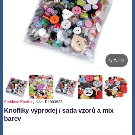
🔍 Zvětšit
Stoklasa
|
Knoflíky
|
Kód:
P1903923
Knoflíky výprodej / sada vzorů a mix
barev