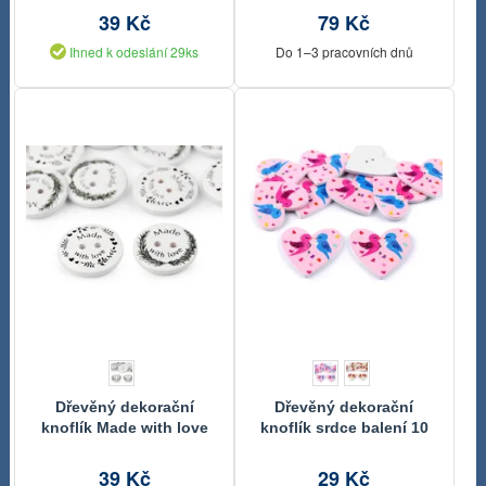
39 Kč
79 Kč
Ihned k odeslání 29ks
Do 1–3 pracovních dnů
Dřevěný dekorační
Dřevěný dekorační
knoflík Made with love
knoflík srdce balení 10
5ks
kusů
39 Kč
29 Kč