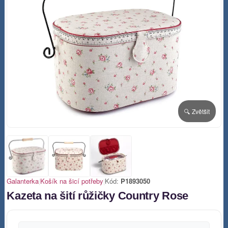
🔍 Zvětšit
Galanterka
|
Košík na šicí potřeby
|
Kód:
P1893050
Kazeta na šití růžičky Country Rose