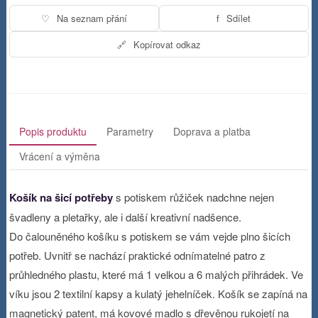
♡
Na seznam přání
f
Sdílet
🔗
Kopírovat odkaz
Popis produktu
Parametry
Doprava a platba
Vrácení a výměna
Košík na šicí potřeby
s potiskem růžiček nadchne nejen
švadleny a pletařky, ale i další kreativní nadšence.
Do čalouněného košíku s potiskem se vám vejde plno šicích
potřeb. Uvnitř se nachází praktické odnímatelné patro z
průhledného plastu, které má 1 velkou a 6 malých přihrádek. Ve
víku jsou 2 textilní kapsy a kulatý jehelníček. Košík se zapíná na
magnetický patent, má kovové madlo s dřevěnou rukojetí na