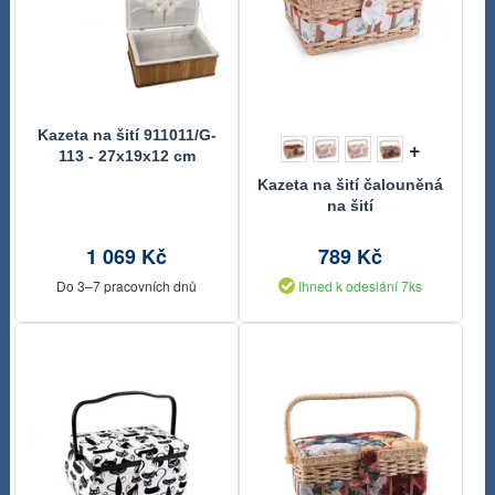
Kazeta na šití 911011/G-
+
113 - 27x19x12 cm
Kazeta na šití čalouněná
na šití
1 069 Kč
789 Kč
Do 3–7 pracovních dnů
Ihned k odeslání 7ks