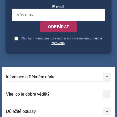
E-mail
ODEBÍRAT
Chci být informován o slevách a akcích emailem
Emailový
zpravodaj
Informace o Pěkném dárku
Víte, co je dobré vědět?
Důležité odkazy