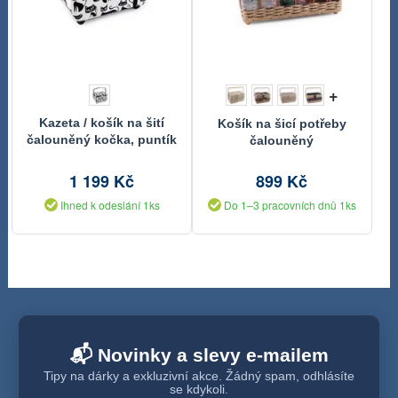
+
Kazeta / košík na šití
Košík na šicí potřeby
čalouněný kočka, puntík
čalouněný
1 199 Kč
899 Kč
Ihned k odeslání 1ks
Do 1–3 pracovních dnů 1ks
📬 Novinky a slevy e-mailem
Tipy na dárky a exkluzivní akce. Žádný spam, odhlásíte
se kdykoli.