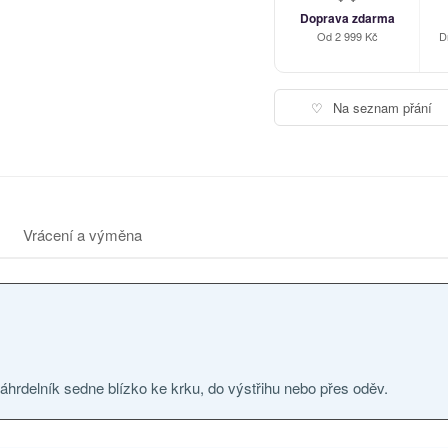
Doprava zdarma
Od 2 999 Kč
D
♡
Na seznam přání
Vrácení a výměna
áhrdelník sedne blízko ke krku, do výstřihu nebo přes oděv.