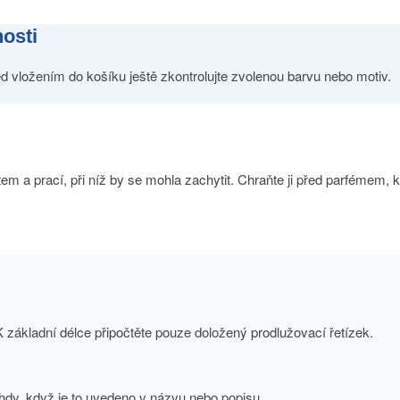
nosti
d vložením do košíku ještě zkontrolujte zvolenou barvu nebo motiv.
m a prací, při níž by se mohla zachytit. Chraňte ji před parfémem, ko
 základní délce připočtěte pouze doložený prodlužovací řetízek.
ehdy, když je to uvedeno v názvu nebo popisu.