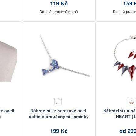
119 Kč
159 
Do 1–3 pracovních dnů
Do 1–3 praco
é oceli
Náhrdelník z nerezové oceli
Náhrdelník a n
u
delfín s broušenými kamínky
HEART (1
199 Kč
od 29