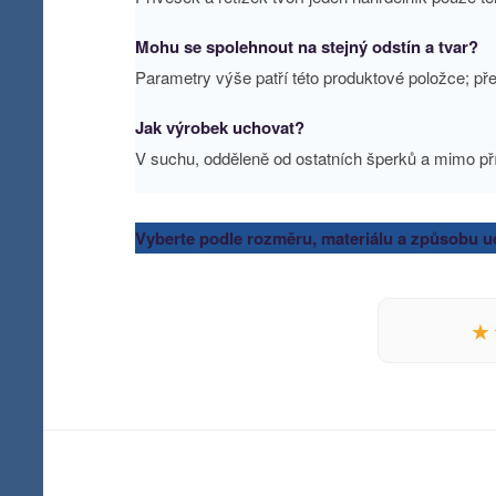
Mohu se spolehnout na stejný odstín a tvar?
Parametry výše patří této produktové položce; pře
Jak výrobek uchovat?
V suchu, odděleně od ostatních šperků a mimo př
Vyberte podle rozměru, materiálu a způsobu uc
★