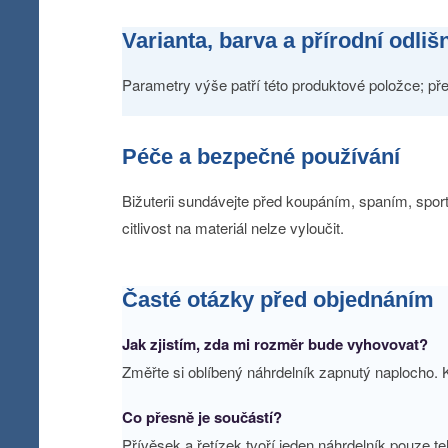
Varianta, barva a přírodní odliš
Parametry výše patří této produktové položce; pře
Péče a bezpečné používání
Bižuterii sundávejte před koupáním, spaním, sporte
citlivost na materiál nelze vyloučit.
Časté otázky před objednáním
Jak zjistím, zda mi rozměr bude vyhovovat?
Změřte si oblíbený náhrdelník zapnutý naplocho. K
Co přesně je součástí?
Přívěsek a řetízek tvoří jeden náhrdelník pouze t