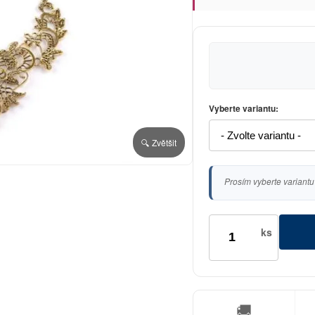
Vyberte variantu:
🔍 Zvětšit
Prosím vyberte variantu
ks
🚚