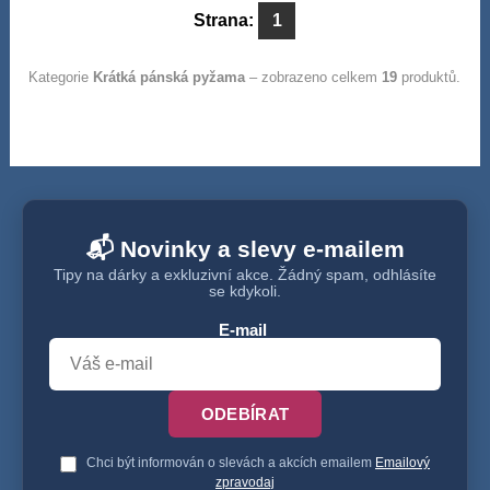
Strana:
1
Kategorie
Krátká pánská pyžama
– zobrazeno celkem
19
produktů.
📬 Novinky a slevy e-mailem
Tipy na dárky a exkluzivní akce. Žádný spam, odhlásíte
se kdykoli.
E-mail
ODEBÍRAT
Chci být informován o slevách a akcích emailem
Emailový
zpravodaj