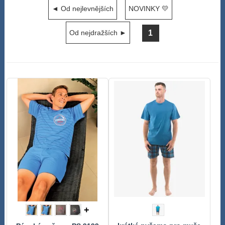
◄ Od nejlevnějších
NOVINKY 💛
1
Od nejdražších ►
+