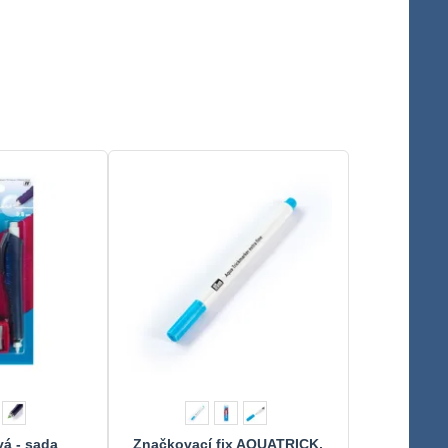
vá - sada
Značkovací fix AQUATRICK,