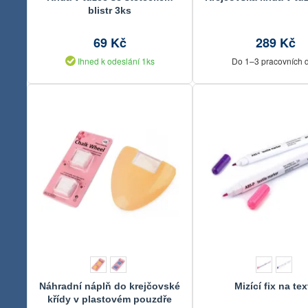
blistr 3ks
69 Kč
289 Kč
Ihned k odeslání 1ks
Do 1–3 pracovních 
Náhradní náplň do krejčovské
Mizící fix na tex
křídy v plastovém pouzdře