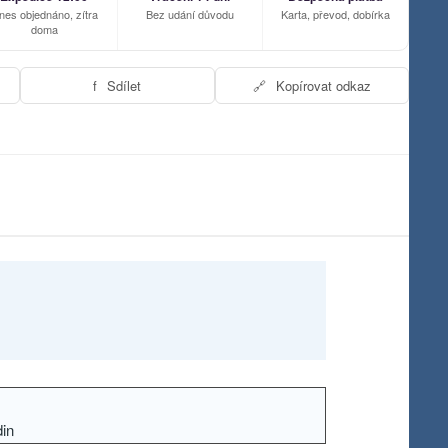
nes objednáno, zítra
Bez udání důvodu
Karta, převod, dobírka
doma
f
Sdílet
🔗
Kopírovat odkaz
din