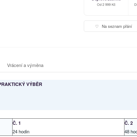
Od 2 999 Kč
D
♡
Na seznam přání
Vrácení a výměna
PRAKTICKÝ VÝBĚR
Č. 1
Č. 2
24 hodin
48 ho