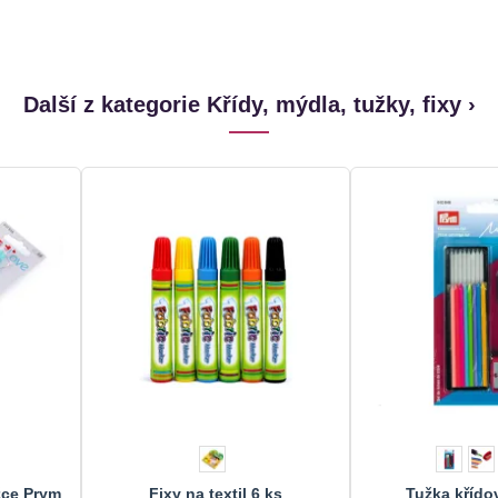
Další z kategorie Křídy, mýdla, tužky, fixy ›
žce Prym
Fixy na textil 6 ks
Tužka křído