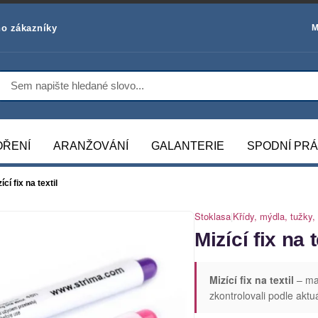
o zákazníky
M
OŘENÍ
ARANŽOVÁNÍ
GALANTERIE
SPODNÍ PR
ící fix na textil
Stoklasa
|
Křídy, mýdla, tužky, 
Mizící fix na t
Mizící fix na textil
– mat
zkontrolovali podle aktu