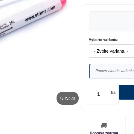
Vyberte variantu:
Prosím vyberte variantu
ks
🔍 Zvětšit
🚚
Doprava zdarma