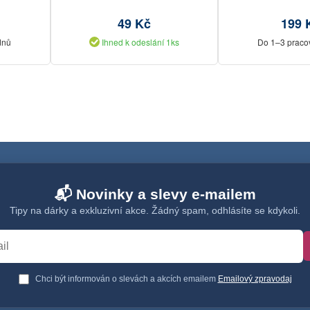
49 Kč
199 
dnů
Ihned k odeslání 1ks
Do 1–3 praco
📬 Novinky a slevy e-mailem
Tipy na dárky a exkluzivní akce. Žádný spam, odhlásíte se kdykoli.
Chci být informován o slevách a akcích emailem
Emailový zpravodaj