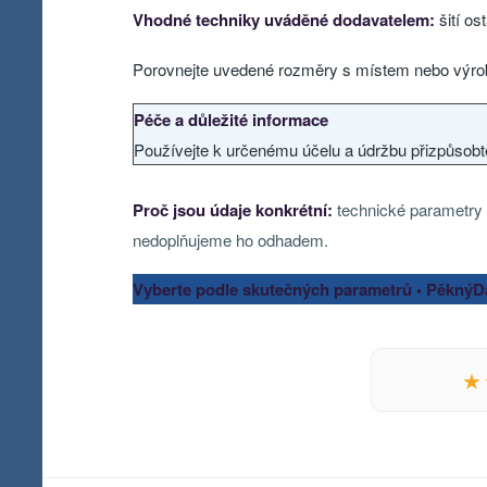
Vhodné techniky uváděné dodavatelem:
šití ost
Porovnejte uvedené rozměry s místem nebo výrobk
Péče a důležité informace
Používejte k určenému účelu a údržbu přizpůsobt
Proč jsou údaje konkrétní:
technické parametry a
nedoplňujeme ho odhadem.
Vyberte podle skutečných parametrů • PěknýD
★