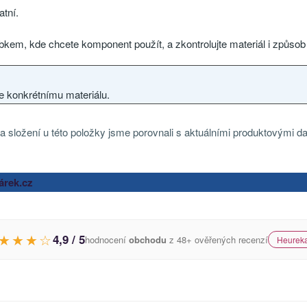
atní.
em, kde chcete komponent použít, a zkontrolujte materiál i způsob
e konkrétnímu materiálu.
 složení u této položky jsme porovnali s aktuálními produktovými da
árek.cz
★★★☆
4,9 / 5
hodnocení
obchodu
z 48+ ověřených recenzí
Heureka