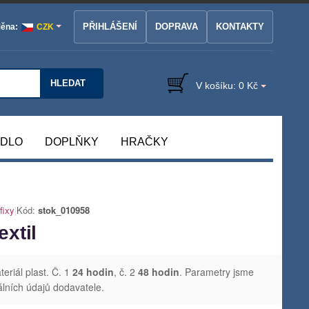
PŘIHLÁŠENÍ
DOPRAVA
KONTAKTY
ěna:
CZK
HLEDAT
V košíku:
0 Kč
ÁDLO
DOPLŇKY
HRAČKY
fixy
|
Kód:
stok_010958
extil
eriál plast. Č. 1
24 hodin
, č. 2
48 hodin
. Parametry jsme
álních údajů dodavatele.