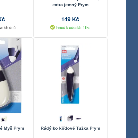
extra jemný Prym
Kč
149 Kč
vních dnů
Ihned k odeslání 1ks
vé Myš Prym
Rádýlko křídové Tužka Prym