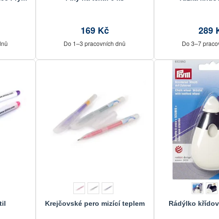
169 Kč
289 
dnů
Do 1–3 pracovních dnů
Do 3–7 praco
til
Krejčovské pero mizící teplem
Rádýlko křído