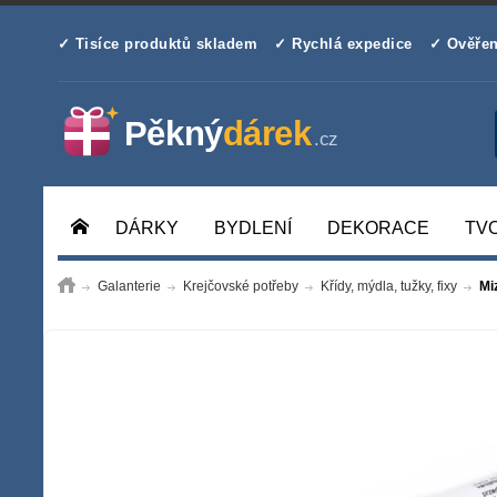
✓ Tisíce produktů skladem
✓ Rychlá expedice
✓ Ověřen
DÁRKY
BYDLENÍ
DEKORACE
TV
Galanterie
Krejčovské potřeby
Křídy, mýdla, tužky, fixy
Miz