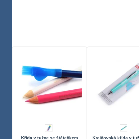
Křída v tužce se štětečkem
Krejčovská křída v tu