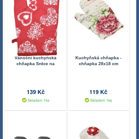
Vánoční kuchyňská
Kuchyňská chňapka -
chňapka Srdce na
chňapka 28x18 cm
červeném 20437 1 ks
květinový dopis
18x28 cm
139 Kč
119 Kč
Skladem 1ks
Skladem 1ks