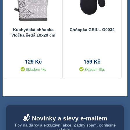
Kuchyňská chňapka
Chňapka GRILL O0034
Vločka šedá 18x28 cm
129 Kč
159 Kč
Skladem 4ks
Skladem 5ks
📬 Novinky a slevy e-mailem
Tipy na dárky a exkluzivní akce. Žádný spam, odhlásíte
se kdykoli.