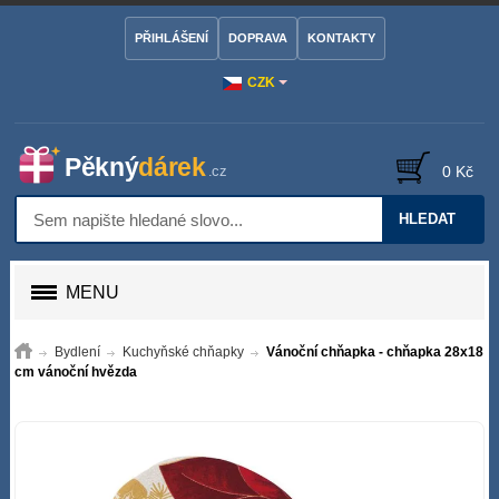
PŘIHLÁŠENÍ
DOPRAVA
KONTAKTY
CZK
0 Kč
HLEDAT
MENU
Bydlení
Kuchyňské chňapky
Vánoční chňapka - chňapka 28x18
cm vánoční hvězda