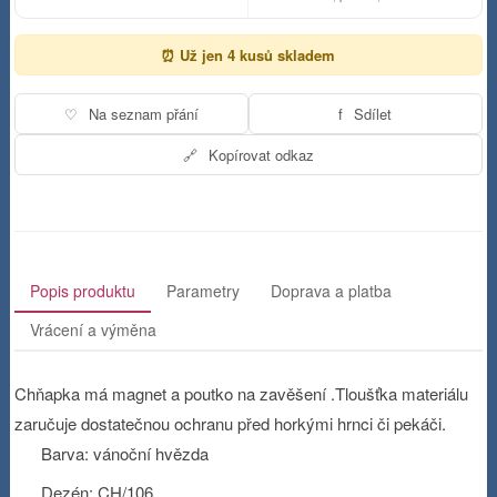
⏰ Už jen 4 kusů skladem
♡
Na seznam přání
f
Sdílet
🔗
Kopírovat odkaz
Popis produktu
Parametry
Doprava a platba
Vrácení a výměna
Chňapka má magnet a poutko na zavěšení .Tloušťka materiálu
zaručuje dostatečnou ochranu před horkými hrnci či pekáči.
Barva: vánoční hvězda
Dezén: CH/106