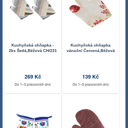
Kuchyňská chňapka -
Kuchyňská chňapka
2ks Šedá,Béžová CH/231
vánoční Červená,Béžová
28x18 cm
CH/123 28x18 cm
269 Kč
139 Kč
Do 1–3 pracovních dnů
Do 1–3 pracovních dnů