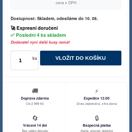
cena s DPH
Dostupnost:
Skladem, odesíláme do 10. 08.
🚀 Expresní doručení
✅ Poslední 4 ks skladem
Dodavatel nyní další kusy nemá!
VLOŽIT DO KOŠÍKU
ks
🚚
⚡
Doprava zdarma
Expedice 12:00
Od 2 999 Kč
Dnes objednáno, zítra doma
🔄
🔒
Vrácení 14 dní
Bezpečná platba
Bez udání důvodu
Karta, převod, dobírka