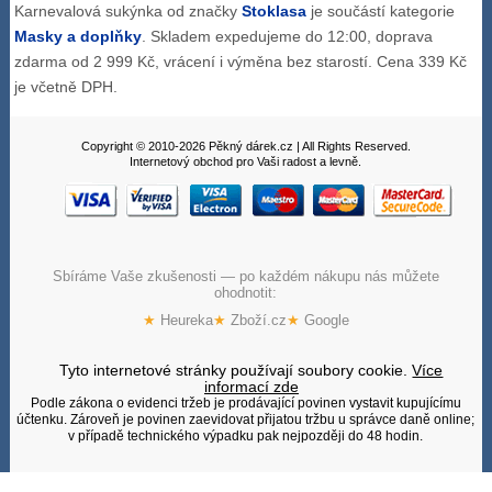
Karnevalová sukýnka od značky
Stoklasa
je součástí kategorie
Masky a doplňky
. Skladem expedujeme do 12:00, doprava
zdarma od 2 999 Kč, vrácení i výměna bez starostí. Cena 339 Kč
je včetně DPH.
Copyright © 2010-2026 Pěkný dárek.cz | All Rights Reserved.
Internetový obchod pro Vaši radost a levně.
Sbíráme Vaše zkušenosti — po každém nákupu nás můžete
ohodnotit:
★
Heureka
★
Zboží.cz
★
Google
Tyto internetové stránky používají soubory cookie.
Více
informací zde
Podle zákona o evidenci tržeb je prodávající povinen vystavit kupujícímu
účtenku. Zároveň je povinen zaevidovat přijatou tržbu u správce daně online;
v případě technického výpadku pak nejpozději do 48 hodin.