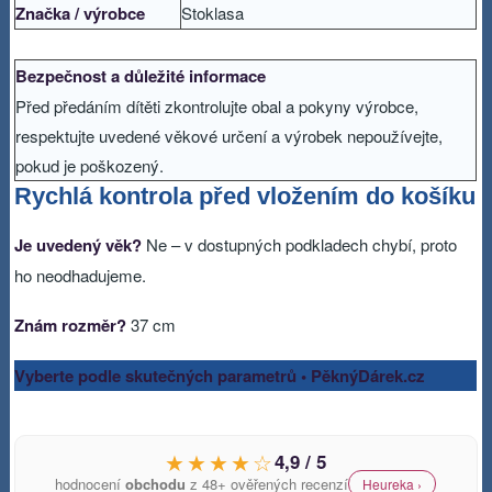
Značka / výrobce
Stoklasa
Bezpečnost a důležité informace
Před předáním dítěti zkontrolujte obal a pokyny výrobce,
respektujte uvedené věkové určení a výrobek nepoužívejte,
pokud je poškozený.
Rychlá kontrola před vložením do košíku
Je uvedený věk?
Ne – v dostupných podkladech chybí, proto
ho neodhadujeme.
Znám rozměr?
37 cm
Vyberte podle skutečných parametrů • PěknýDárek.cz
★★★★☆
4,9 / 5
hodnocení
obchodu
z 48+ ověřených recenzí
Heureka ›