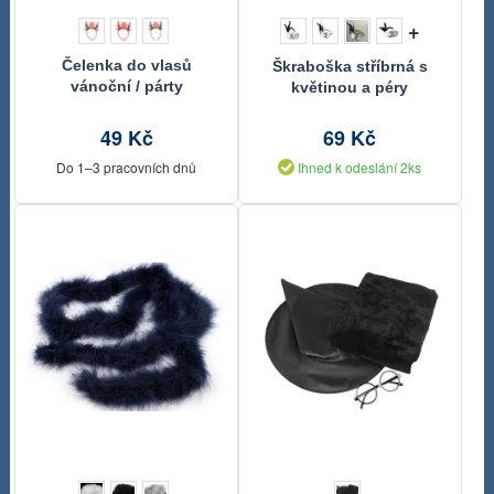
+
Čelenka do vlasů
Škraboška stříbrná s
vánoční / párty
květinou a péry
49 Kč
69 Kč
Do 1–3 pracovních dnů
Ihned k odeslání 2ks