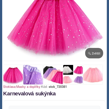
🔍 Zvětšit
Stoklasa
|
Masky a doplňky
|
Kód:
stok_720381
Karnevalová sukýnka