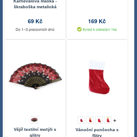
Karnevalová maska -
škraboška metalická
69 Kč
169 Kč
Do 1–3 pracovních dnů
Ihned k odeslání 1ks
+
Vějíř textilní motýli s
Vánoční punčocha s
glitry
flitry