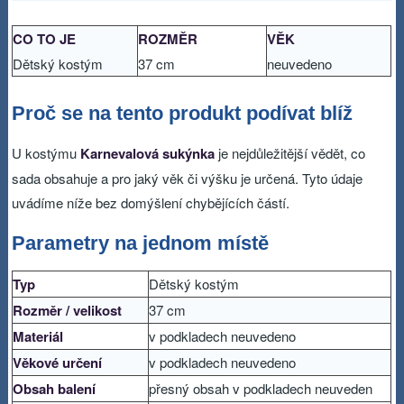
CO TO JE
ROZMĚR
VĚK
Dětský kostým
37 cm
neuvedeno
Proč se na tento produkt podívat blíž
U kostýmu
Karnevalová sukýnka
je nejdůležitější vědět, co
sada obsahuje a pro jaký věk či výšku je určená. Tyto údaje
uvádíme níže bez domýšlení chybějících částí.
Parametry na jednom místě
Typ
Dětský kostým
Rozměr / velikost
37 cm
Materiál
v podkladech neuvedeno
Věkové určení
v podkladech neuvedeno
Obsah balení
přesný obsah v podkladech neuveden