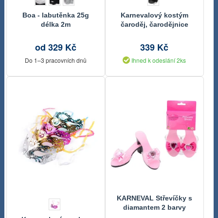
Boa - labutěnka 25g
Karnevalový kostým
délka 2m
čaroděj, čarodějnice
od 329 Kč
339 Kč
Do 1–3 pracovních dnů
Ihned k odeslání 2ks
KARNEVAL Střevíčky s
diamantem 2 barvy
Princess