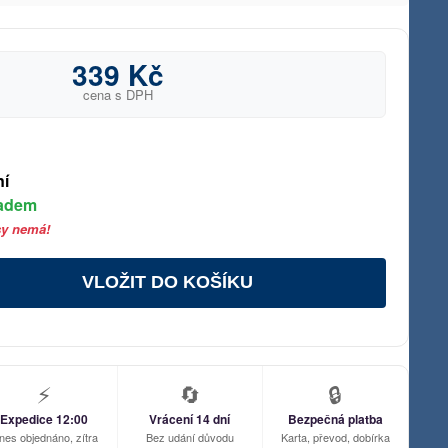
339 Kč
cena s DPH
ní
ladem
sy nemá!
VLOŽIT DO KOŠÍKU
⚡
🔄
🔒
Expedice 12:00
Vrácení 14 dní
Bezpečná platba
nes objednáno, zítra
Bez udání důvodu
Karta, převod, dobírka