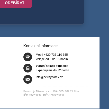
ODEBÍRAT
Kontaktní informace
Mobil +420 736 110 655
Volejte od 8 do 15 hodin
Vlastní sklad i expedice
Expedujeme do 12 hodin.
info@peknydarek.cz
Provozuje Mikaton s.r.o., Pitín 355, 687 71 Pitín
IČO 03220800 · DIČ CZ03220800