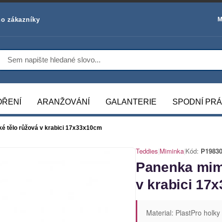
o zákazníky
M
OŘENÍ
ARANŽOVÁNÍ
GALANTERIE
SPODNÍ PR
 tělo růžová v krabici 17x33x10cm
Teddies
|
Miminka
|
Kód:
P1983
Panenka mim
v krabici 17
Material: PlastPro holky