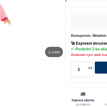
Dostupnost:
Skladem
🚀 Expresní doruče
✅ Poslední 2 ks sk
🔍 Zvětšit
Dodavatel nyní další ku
ks
🚚
Doprava zdarma
Od 2 999 Kč
D