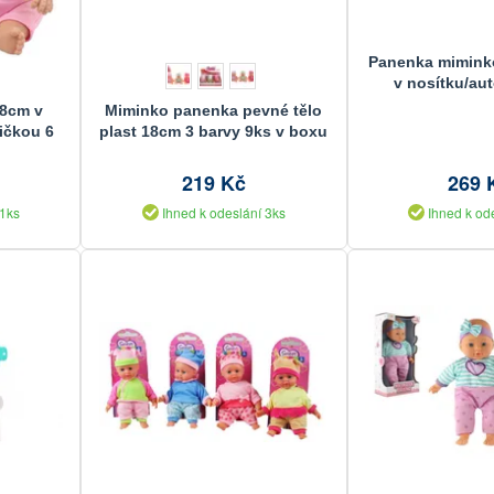
Panenka miminko
v nosítku/au
8cm v
Miminko panenka pevné tělo
ičkou 6
plast 18cm 3 barvy 9ks v boxu
219 Kč
269 
 1ks
Ihned k odeslání 3ks
Ihned k od