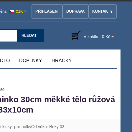
PŘIHLÁŠENÍ
DOPRAVA
KONTAKTY
ěna:
CZK
HLEDAT
V košíku:
0 Kč
ÁDLO
DOPLŇKY
HRAČKY
059
inko 30cm měkké tělo růžová
x33x10cm
 / kluky: pro holkyOd věku: Roky 03