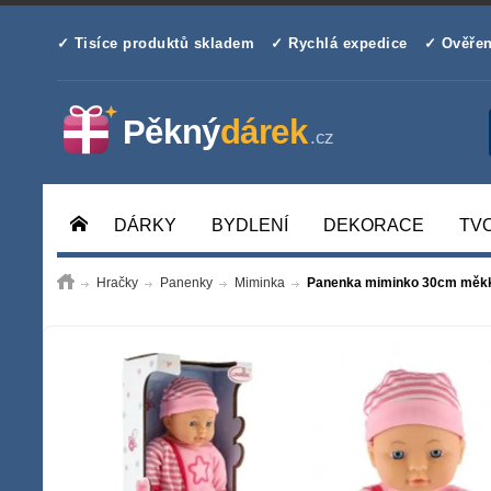
✓ Tisíce produktů skladem
✓ Rychlá expedice
✓ Ověřen
DÁRKY
BYDLENÍ
DEKORACE
TV
Hračky
Panenky
Miminka
Panenka miminko 30cm měkké