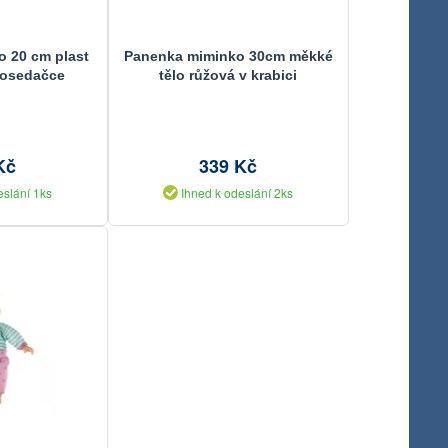
 20 cm plast
Panenka miminko 30cm měkké
tosedačce
tělo růžová v krabici
17x33x10cm
Kč
339 Kč
eslání 1ks
Ihned k odeslání 2ks