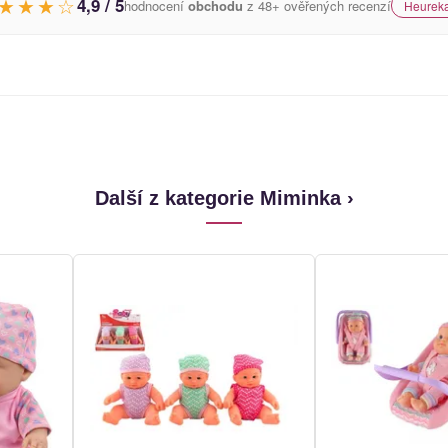
★★★☆
4,9 / 5
hodnocení
obchodu
z 48+ ověřených recenzí
Heureka
Další z kategorie Miminka ›