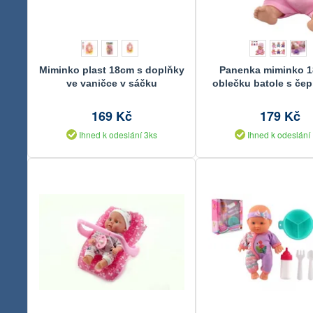
Miminko plast 18cm s doplňky
Panenka miminko 1
ve vaničce v sáčku
oblečku batole s čep
druhů
169 Kč
179 Kč
Ihned k odeslání 3ks
Ihned k odeslání