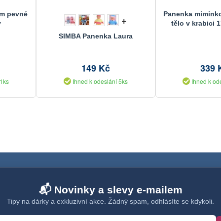
cm pevné
Panenka mimink
+
y
tělo v krabici
SIMBA Panenka Laura
149 Kč
339 
 1ks
Ihned k odeslání 5ks
Ihned k od
📬 Novinky a slevy e-mailem
Tipy na dárky a exkluzivní akce. Žádný spam, odhlásíte se kdykoli.