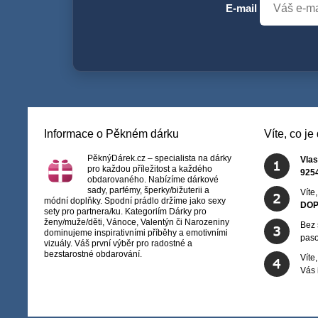
E-mail
Informace o Pěkném dárku
Víte, co j
PěknýDárek.cz – specialista na dárky
Vlas
pro každou příležitost a každého
925
obdarovaného. Nabízíme dárkové
sady, parfémy, šperky/bižuterii a
Víte
módní doplňky. Spodní prádlo držíme jako sexy
DOP
sety pro partnera/ku. Kategoriím Dárky pro
ženy/muže/děti, Vánoce, Valentýn či Narozeniny
Bez 
dominujeme inspirativními příběhy a emotivními
paso
vizuály. Váš první výběr pro radostné a
bezstarostné obdarování.
Víte
Vás