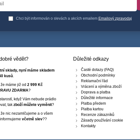
Chci být informován o slevách a akcích emailem
Emailový zpravodaj
e dobré vědět?
Důležité odkazy
Časté dotazy (FAQ)
tní sklady, nyní máme skladem
Obchodní podmínky
40 kusů
.
Reklamační řád
, že máme již od
2 999 Kč
Vrácení a výměna zboží
RAVU ZDARMA
?
Doprava a platba
Důležité informace
starostí, když Vám nebude prádlo
Platba předem
vat, tak
zboží můžete vyměnit
?
Platba kartou
, že nic nezamlčujeme a o všem
Recenze zákazníků
 informujeme
včetně slev
??
Zásady používání cookie
Kontakty