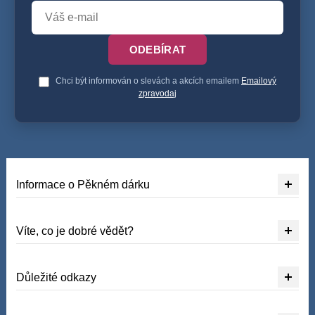
ODEBÍRAT
Chci být informován o slevách a akcích emailem
Emailový
zpravodaj
Informace o Pěkném dárku
Víte, co je dobré vědět?
Důležité odkazy