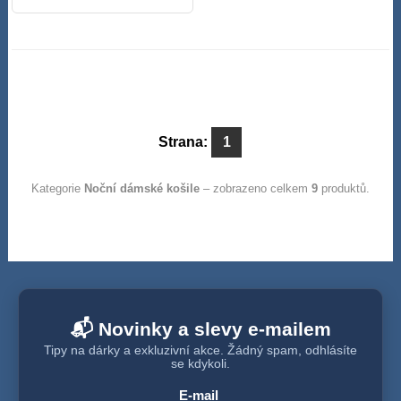
Strana:
1
Kategorie
Noční dámské košile
– zobrazeno celkem
9
produktů.
📬 Novinky a slevy e-mailem
Tipy na dárky a exkluzivní akce. Žádný spam, odhlásíte
se kdykoli.
E-mail