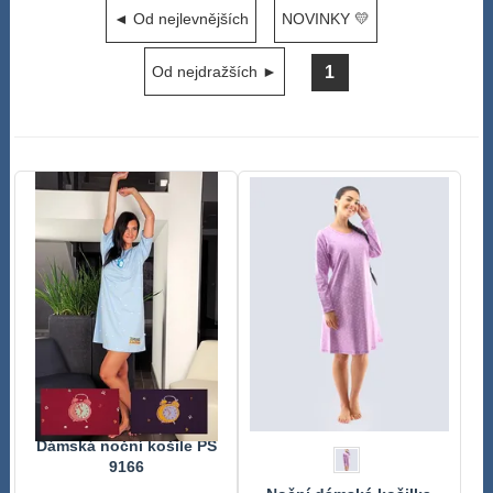
◄ Od nejlevnějších
NOVINKY 💛
1
Od nejdražších ►
Dámská noční košile PS
9166