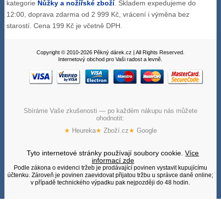
kategorie
Nůžky a nožířské zboží
. Skladem expedujeme do
12:00, doprava zdarma od 2 999 Kč, vrácení i výměna bez
starostí. Cena 199 Kč je včetně DPH.
Copyright © 2010-2026 Pěkný dárek.cz | All Rights Reserved.
Internetový obchod pro Vaši radost a levně.
Sbíráme Vaše zkušenosti — po každém nákupu nás můžete
ohodnotit:
★
Heureka
★
Zboží.cz
★
Google
Tyto internetové stránky používají soubory cookie.
Více
informací zde
Podle zákona o evidenci tržeb je prodávající povinen vystavit kupujícímu
účtenku. Zároveň je povinen zaevidovat přijatou tržbu u správce daně online;
v případě technického výpadku pak nejpozději do 48 hodin.