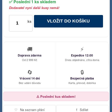
✅ Poslední 1 ks skladem
Dodavatel nyní další kusy nemá!
VLOŽIT DO KOŠÍKU
ks
🚚
⚡
Doprava zdarma
Expedice 12:00
Od 2 999 Kč
Dnes objednáno, zítra doma
🔄
🔒
Vrácení 14 dní
Bezpečná platba
Bez udání důvodu
Karta, převod, dobírka
⚠️ Poslední kus skladem!
♡
Na seznam přání
f
Sdílet