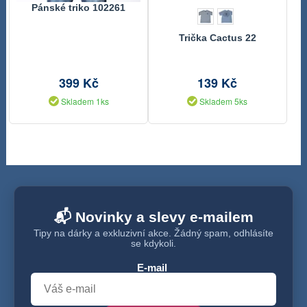
Pánské triko 102261
Trička Cactus 22
399 Kč
139 Kč
Skladem 1ks
Skladem 5ks
📬 Novinky a slevy e-mailem
Tipy na dárky a exkluzivní akce. Žádný spam, odhlásíte
se kdykoli.
E-mail