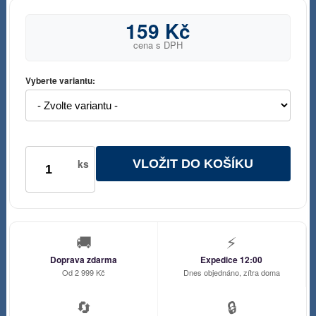
159 Kč
cena s DPH
Vyberte variantu:
VLOŽIT DO KOŠÍKU
ks
🚚
⚡
Doprava zdarma
Expedice 12:00
Od 2 999 Kč
Dnes objednáno, zítra doma
🔄
🔒