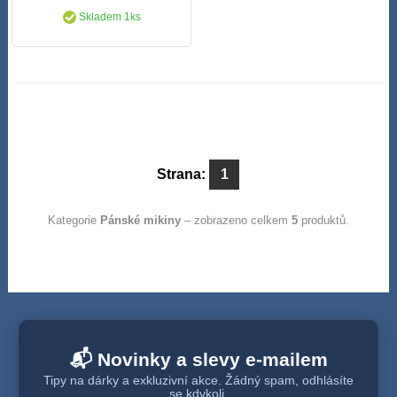
Skladem 1ks
Strana:
1
Kategorie
Pánské mikiny
– zobrazeno celkem
5
produktů.
📬 Novinky a slevy e-mailem
Tipy na dárky a exkluzivní akce. Žádný spam, odhlásíte
se kdykoli.