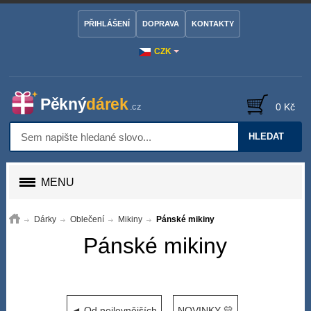
PŘIHLÁŠENÍ
DOPRAVA
KONTAKTY
CZK
0 Kč
HLEDAT
MENU
Dárky
Oblečení
Mikiny
Pánské mikiny
Pánské mikiny
◄ Od nejlevnějších
NOVINKY 💛