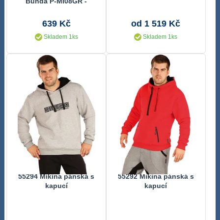
Bunda P-MI08GR -
Flexibilita a Funkčnost
639 Kč
od 1 519 Kč
Skladem 1ks
Skladem 1ks
55294 Mikina pánská s
55292 Mikina pánská s
kapucí
kapucí