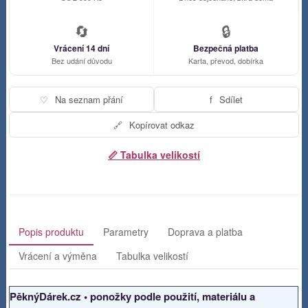
🔄
🔒
Vrácení 14 dní
Bezpečná platba
Bez udání důvodu
Karta, převod, dobírka
♡
Na seznam přání
f
Sdílet
🔗
Kopírovat odkaz
📏 Tabulka velikostí
Popis produktu
Parametry
Doprava a platba
Vrácení a výměna
Tabulka velikostí
PěknýDárek.cz • ponožky podle použití, materiálu a