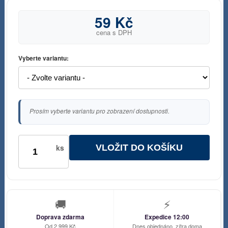
59 Kč
cena s DPH
Vyberte variantu:
Prosím vyberte variantu pro zobrazení dostupnosti.
VLOŽIT DO KOŠÍKU
ks
🚚
⚡
Doprava zdarma
Expedice 12:00
Od 2 999 Kč
Dnes objednáno, zítra doma