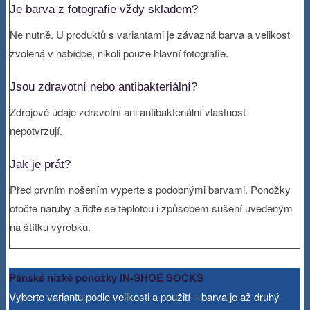
Je barva z fotografie vždy skladem?
Ne nutně. U produktů s variantami je závazná barva a velikost
zvolená v nabídce, nikoli pouze hlavní fotografie.
Jsou zdravotní nebo antibakteriální?
Zdrojové údaje zdravotní ani antibakteriální vlastnost
nepotvrzují.
Jak je prát?
Před prvním nošením vyperte s podobnými barvami. Ponožky
otočte naruby a řiďte se teplotou i způsobem sušení uvedeným
na štítku výrobku.
Pánské nízké ponožky IN-SHOE SOCKS
Vyberte variantu podle velikosti a použití – barva je až druhý