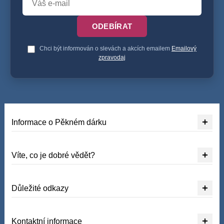
ODEBÍRAT
Chci být informován o slevách a akcích emailem
Emailový
zpravodaj
Informace o Pěkném dárku
Víte, co je dobré vědět?
Důležité odkazy
Kontaktní informace