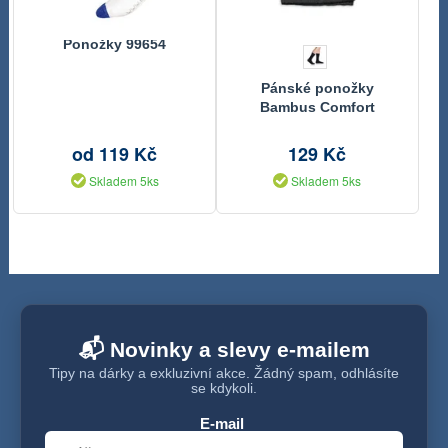
Ponožky 99654
Pánské ponožky
Bambus Comfort
BE497520
od 119 Kč
129 Kč
Skladem 5ks
Skladem 5ks
📬 Novinky a slevy e-mailem
Tipy na dárky a exkluzivní akce. Žádný spam, odhlásíte
se kdykoli.
E-mail