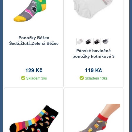
Ponožky Běžec
Šedá,Žlutá,Zelená Běžec
39-42
Pánské bavlněné
ponožky kotníkové 3
páry
129 Kč
119 Kč
Skladem 3ks
Skladem 13ks