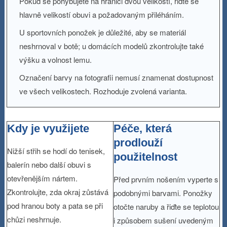
Pokud se pohybujete na hranici dvou velikostí, řiďte se
hlavně velikostí obuvi a požadovaným přiléháním.
U sportovních ponožek je důležité, aby se materiál
neshrnoval v botě; u domácích modelů zkontrolujte také
výšku a volnost lemu.
Označení barvy na fotografii nemusí znamenat dostupnost
ve všech velikostech. Rozhoduje zvolená varianta.
Kdy je využijete
Péče, která
prodlouží
Nižší střih se hodí do tenisek,
použitelnost
balerín nebo další obuvi s
otevřenějším nártem.
Před prvním nošením vyperte s
Zkontrolujte, zda okraj zůstává
podobnými barvami. Ponožky
pod hranou boty a pata se při
otočte naruby a řiďte se teplotou
chůzi neshrnuje.
i způsobem sušení uvedeným