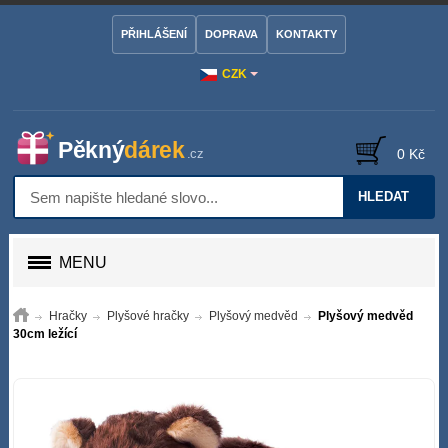
PŘIHLÁŠENÍ
DOPRAVA
KONTAKTY
CZK
0 Kč
HLEDAT
MENU
Hračky
Plyšové hračky
Plyšový medvěd
Plyšový medvěd
30cm ležící