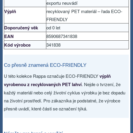
exportu neuvádí
Výplň
recyklovaný PET materiál – řada ECO-
FRIENDLY
Doporučený věk
od 0 let
EAN
8590687341838
Kód výrobce
341838
Co přesně znamená ECO-FRIENDLY
U této kolekce Rappa označuje ECO-FRIENDLY
výplň
vyrobenou z recyklovaných PET lahví
. Nejde o tvrzení, že
každý materiál nebo celý životní cyklus výrobku je bez dopadu
na životní prostředí. Pro zákazníka je podstatné, že výrobce
přesně uvádí, které části se označení týká.