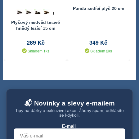
Panda sedící plyš 20 cm
+
Plyšový medvěd tmavě
hnědý ležící 15 cm
289 Kč
349 Kč
Skladem 1ks
Skladem 2ks
📬 Novinky a slevy e-mailem
Tipy na dárky a exkluzivní akce. Žádný spam, odhlásíte
se kdykoli.
E-mail