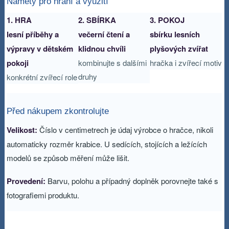
Náměty pro hraní a využití
1. HRA
2. SBÍRKA
3. POKOJ
lesní příběhy a
večerní čtení a
sbírku lesních
výpravy v dětském
klidnou chvíli
plyšových zvířat
pokoji
kombinujte s dalšími
hračka i zvířecí motiv
druhy
konkrétní zvířecí role
Před nákupem zkontrolujte
Velikost:
Číslo v centimetrech je údaj výrobce o hračce, nikoli
automaticky rozměr krabice. U sedících, stojících a ležících
modelů se způsob měření může lišit.
Provedení:
Barvu, polohu a případný doplněk porovnejte také s
fotografiemi produktu.