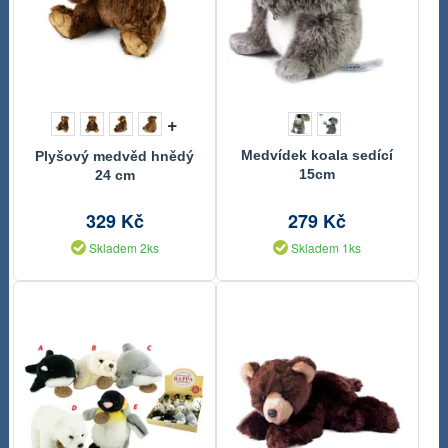
+
Medvídek koala sedící
Plyšový medvěd hnědý
15cm
24 cm
329 Kč
279 Kč
Skladem 2ks
Skladem 1ks