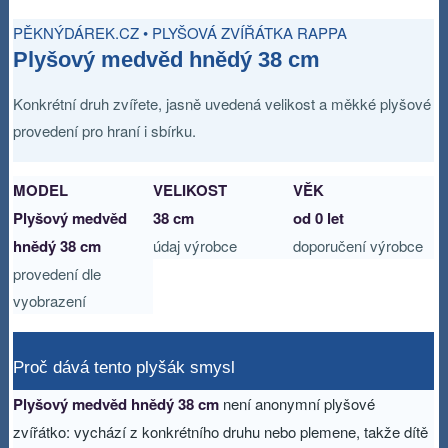
PĚKNÝDÁREK.CZ • PLYŠOVÁ ZVÍŘÁTKA RAPPA
Plyšový medvěd hnědý 38 cm
Konkrétní druh zvířete, jasně uvedená velikost a měkké plyšové
provedení pro hraní i sbírku.
MODEL
VELIKOST
VĚK
Plyšový medvěd
38 cm
od 0 let
hnědý 38 cm
údaj výrobce
doporučení výrobce
provedení dle
vyobrazení
Proč dává tento plyšák smysl
Plyšový medvěd hnědý 38 cm
není anonymní plyšové
zvířátko: vychází z konkrétního druhu nebo plemene, takže dítě