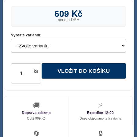
609 Kč
cena s DPH
Vyberte variantu:
VLOŽIT DO KOŠÍKU
ks
🚚
⚡
Doprava zdarma
Expedice 12:00
Od 2 999 Kč
Dnes objednáno, zítra doma
🔄
🔒