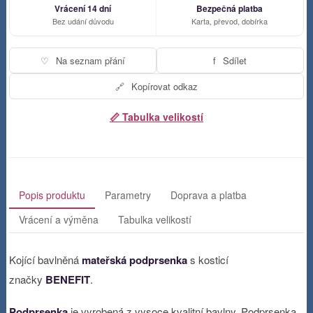
Vrácení 14 dní
Bezpečná platba
Bez udání důvodu
Karta, převod, dobírka
♡
Na seznam přání
f
Sdílet
🔗
Kopírovat odkaz
📏 Tabulka velikostí
Popis produktu
Parametry
Doprava a platba
Vrácení a výměna
Tabulka velikostí
Kojící bavlněná
mateřská podprsenka
s kosticí
značky
BENEFIT
.
Podprsenka
je vyrobená z vysoce kvalitní bavlny. Podprsenka