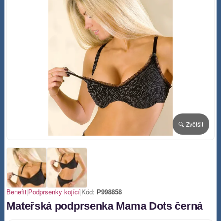
🔍 Zvětšit
Benefit
|
Podprsenky kojící
|
Kód:
P998858
Mateřská podprsenka Mama Dots černá