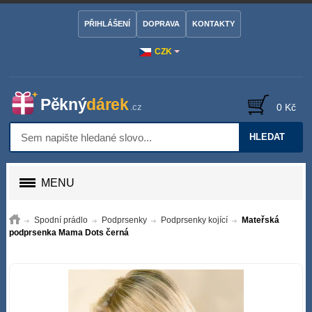
PŘIHLÁŠENÍ
DOPRAVA
KONTAKTY
CZK
0 Kč
HLEDAT
MENU
Spodní prádlo
Podprsenky
Podprsenky kojící
Mateřská
podprsenka Mama Dots černá