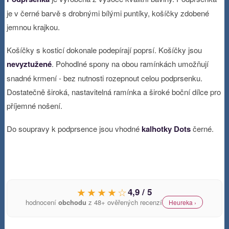
je v černé barvě s drobnými bílými puntíky, košíčky zdobené
jemnou krajkou.
Košíčky s kosticí dokonale podepírají poprsí. Košíčky jsou
nevyztužené
. Pohodlné spony na obou ramínkách umožňují
snadné krmení - bez nutnosti rozepnout celou podprsenku.
Dostatečně široká, nastavitelná ramínka a široké boční dílce pro
příjemné nošení.
Do soupravy k podprsence jsou vhodné
kalhotky Dots
černé.
★★★★☆
4,9 / 5
hodnocení
obchodu
z 48+ ověřených recenzí
Heureka ›