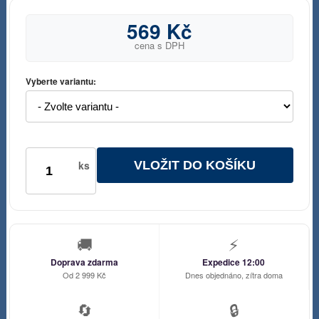
569 Kč
cena s DPH
Vyberte variantu:
VLOŽIT DO KOŠÍKU
ks
🚚
⚡
Doprava zdarma
Expedice 12:00
Od 2 999 Kč
Dnes objednáno, zítra doma
🔄
🔒