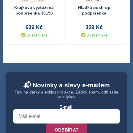
Krajková vyztužená
Hladká push-up
podprsenka 36156
podprsenka
Ginny 02x ecru
639 Kč
329 Kč
Skladem 1ks
Skladem 2ks
📬 Novinky a slevy e-mailem
Tipy na dárky a exkluzivní akce. Žádný spam, odhlásíte
se kdykoli.
E-mail
ODEBÍRAT