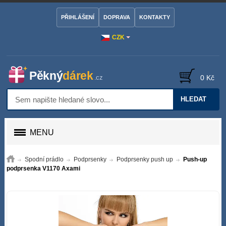
PŘIHLÁŠENÍ
DOPRAVA
KONTAKTY
CZK
0 Kč
HLEDAT
MENU
Spodní prádlo
Podprsenky
Podprsenky push up
Push-up
podprsenka V1170 Axami