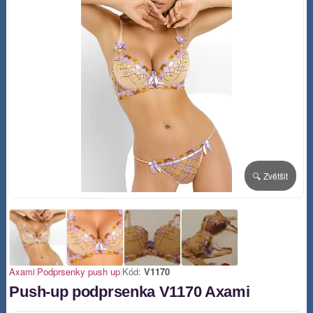
🔍 Zvětšit
Axami
|
Podprsenky push up
|
Kód:
V1170
Push-up podprsenka V1170 Axami