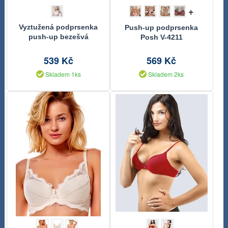
+
Vyztužená podprsenka
Push-up podprsenka
push-up bezešvá
Posh V-4211
jednobarevná Eco
Bamboo
539 Kč
569 Kč
Skladem 1ks
Skladem 2ks