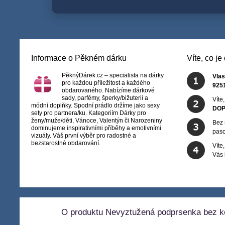
Informace o Pěkném dárku
Víte, co j
PěknýDárek.cz – specialista na dárky
Vlas
pro každou příležitost a každého
925
obdarovaného. Nabízíme dárkové
sady, parfémy, šperky/bižuterii a
Víte
módní doplňky. Spodní prádlo držíme jako sexy
DOP
sety pro partnera/ku. Kategoriím Dárky pro
ženy/muže/děti, Vánoce, Valentýn či Narozeniny
Bez 
dominujeme inspirativními příběhy a emotivními
paso
vizuály. Váš první výběr pro radostné a
bezstarostné obdarování.
Víte
Vás
O produktu Nevyztužená podprsenka bez k