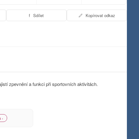
f
Sdílet
🔗
Kopírovat odkaz
í zpevnění a funkci při sportovních aktivitách.
 ›