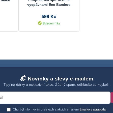
vycpávkami Eco Bamboo
599 Kč
Skladem 1ks
📬 Novinky a slevy e-mailem
Tipy na dárky a exkluzivní akce. Žádný spam, odhlásíte se kdykoli.
Chci být informován o slevách a akcích emailem
Emailový zpravodaj