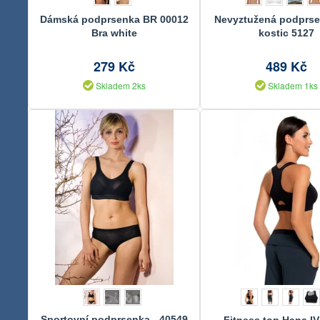
Dámská podprsenka BR 00012
Nevyztužená podprse
Bra white
kostic 5127
279 Kč
489 Kč
Skladem 2ks
Skladem 1ks
Sportovní podprsenka - 40549
Fitness top Hana IV