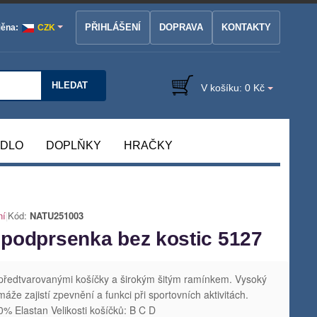
PŘIHLÁŠENÍ
DOPRAVA
KONTAKTY
ěna:
CZK
HLEDAT
V košíku:
0 Kč
ÁDLO
DOPLŇKY
HRAČKY
ní
|
Kód:
NATU251003
podprsenka bez kostic 5127
 předtvarovanými košíčky a širokým šitým ramínkem. Vysoký
áže zajistí zpevnění a funkci při sportovních aktivitách.
0% Elastan Velikosti košíčků: B C D