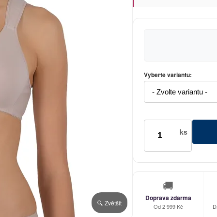
Vyberte variantu:
ks
🚚
Doprava zdarma
🔍 Zvětšit
Od 2 999 Kč
D