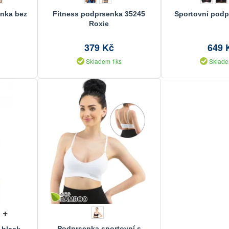
nka bez
Fitness podprsenka 35245
Sportovní podp
Roxie
379 Kč
649 
Skladem 1ks
Sklade
+
Podprsenka sportovní s
 black