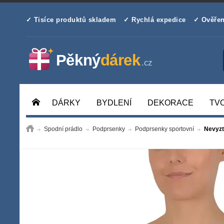
✓ Tisíce produktů skladem
✓ Rychlá expedice
✓ Ověřen
DÁRKY
BYDLENÍ
DEKORACE
TV
Spodní prádlo
Podprsenky
Podprsenky sportovní
Nevyzt