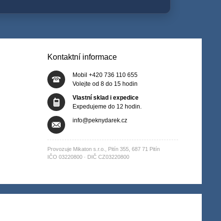
Kontaktní informace
Mobil +420 736 110 655
Volejte od 8 do 15 hodin
Vlastní sklad i expedice
Expedujeme do 12 hodin.
info@peknydarek.cz
Provozuje Mikaton s.r.o., Pitín 355, 687 71 Pitín
IČO 03220800 · DIČ CZ03220800