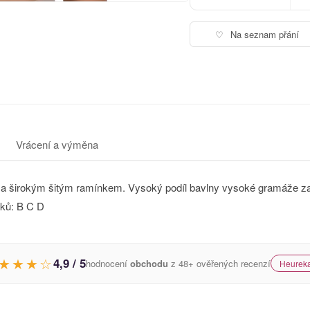
♡
Na seznam přání
Vrácení a výměna
 širokým šitým ramínkem. Vysoký podíl bavlny vysoké gramáže zajist
čků: B C D
★★★☆
4,9 / 5
hodnocení
obchodu
z 48+ ověřených recenzí
Heureka