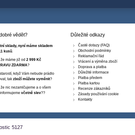
e dobré vědět?
Důležité odkazy
Časté dotazy (FAQ)
tní sklady, nyní máme skladem
Obchodní podmínky
11 kusů
.
Reklamační řád
, že máme již od
2 999 Kč
Vrácení a výměna zboží
RAVU ZDARMA
?
Doprava a platba
Důležité informace
starostí, když Vám nebude prádlo
Platba předem
vat, tak
zboží můžete vyměnit
?
Platba kartou
, že nic nezamlčujeme a o všem
Recenze zákazníků
 informujeme
včetně slev
??
Zásady používání cookie
Kontakty
ostic 5127