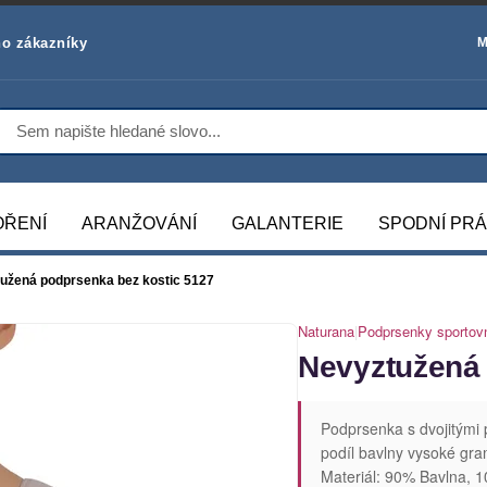
o zákazníky
M
OŘENÍ
ARANŽOVÁNÍ
GALANTERIE
SPODNÍ PR
užená podprsenka bez kostic 5127
Naturana
|
Podprsenky sportov
Nevyztužená 
Podprsenka s dvojitými
podíl bavlny vysoké gram
Materiál: 90% Bavlna, 1