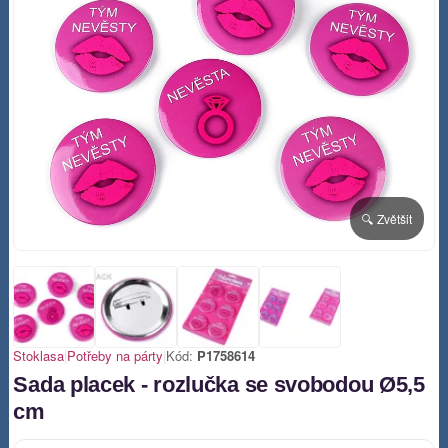
🔍 Zvětšit
Stoklasa
|
Potřeby na párty
|
Kód:
P1758614
Sada placek - rozlučka se svobodou Ø5,5
cm