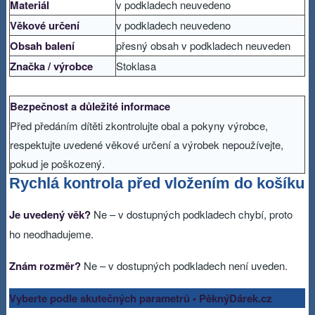
Materiál
v podkladech neuvedeno
Věkové určení
v podkladech neuvedeno
Obsah balení
přesný obsah v podkladech neuveden
Značka / výrobce
Stoklasa
Bezpečnost a důležité informace
Před předáním dítěti zkontrolujte obal a pokyny výrobce,
respektujte uvedené věkové určení a výrobek nepoužívejte,
pokud je poškozený.
Rychlá kontrola před vložením do košíku
Je uvedený věk?
Ne – v dostupných podkladech chybí, proto
ho neodhadujeme.
Znám rozměr?
Ne – v dostupných podkladech není uveden.
Vyberte podle skutečných parametrů • PěknýDárek.cz