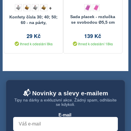
+
Sada placek - rozlučka
Konfety čísla 30; 40; 50;
se svobodou Ø5,5 cm
60 - na párty,
narozeninové oslavy
29 Kč
139 Kč
Ihned k odeslání 8ks
Ihned k odeslání 18ks
📬 Novinky a slevy e-mailem
Tipy na dárky a exkluzivní akce. Žádný spam, odhlásíte
se kdykoli.
E-mail