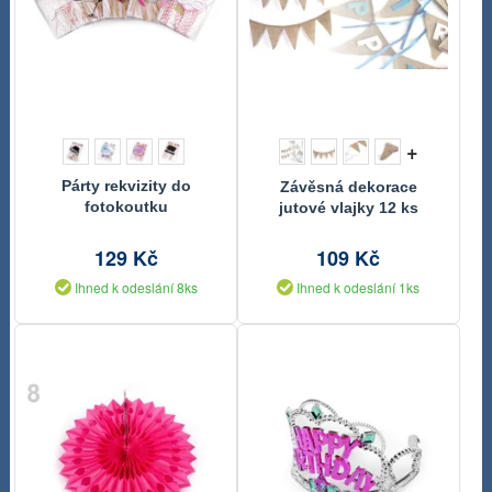
+
Párty rekvizity do
Závěsná dekorace
fotokoutku
jutové vlajky 12 ks
129 Kč
109 Kč
Ihned k odeslání 8ks
Ihned k odeslání 1ks