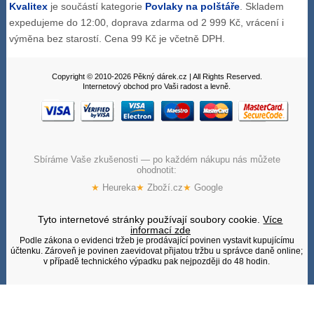
Kvalitex
je součástí kategorie
Povlaky na polštáře
. Skladem
expedujeme do 12:00, doprava zdarma od 2 999 Kč, vrácení i
výměna bez starostí. Cena 99 Kč je včetně DPH.
Copyright © 2010-2026 Pěkný dárek.cz | All Rights Reserved.
Internetový obchod pro Vaši radost a levně.
Sbíráme Vaše zkušenosti — po každém nákupu nás můžete
ohodnotit:
★
Heureka
★
Zboží.cz
★
Google
Tyto internetové stránky používají soubory cookie.
Více
informací zde
Podle zákona o evidenci tržeb je prodávající povinen vystavit kupujícímu
účtenku. Zároveň je povinen zaevidovat přijatou tržbu u správce daně online;
v případě technického výpadku pak nejpozději do 48 hodin.