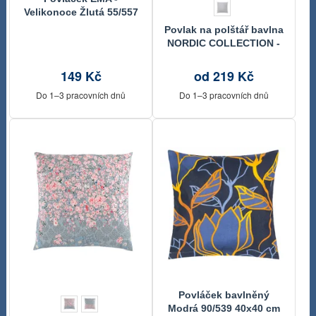
Velikonoce Žlutá 55/557
45x45 cm
Povlak na polštář bavlna
NORDIC COLLECTION -
KARE šedé
149 Kč
od 219 Kč
Do 1–3 pracovních dnů
Do 1–3 pracovních dnů
Povláček bavlněný
Modrá 90/539 40x40 cm