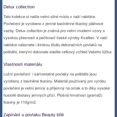
Delux collection
Tato kolekce si našla velmi silné místo v naší nabídce.
Povlečení je vyrobeno z jemné bavlněnné tkaniny plátnové
vazby. Delux collection je známá pro velmi moderní vzory s
vysokou přesností a pečlivostí české výroby Kvalitex. V naší
nabídce naleznete i širokou škálu dekoračních povlaků na
polštáře, kterými dokonale sladíte celkový vzhled Vašeho lůžka.
Vlastnosti materiálu
Ložní povlečení i samostatné povlaky na polštáře jsou
vyrobeny z bavlněné tkaniny. Materiál používaný pro výrobu
povlečení je velmi jemný a příjemný na omak a to díky vysoké
hustotě dostavy jemných přízí. Plošná hmotnost (gramáž)
tkaniny je 110g/m
2
.
Zapínání u povlaku Beauty bílé