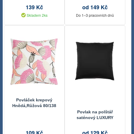
139 Kč
od 149 Kč
Skladem 2ks
Do 1–3 pracovních dnů
Povláček krepový
Hnědá,Růžová 80/138
40x40 cm
Povlak na polštář
saténový LUXURY
COLLECTION černý
109 Kč
od 129 Kč