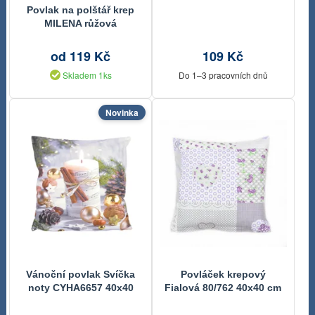
Povlak na polštář krep
MILENA růžová
od 119 Kč
109 Kč
Skladem 1ks
Do 1–3 pracovních dnů
Novinka
Vánoční povlak Svíčka
Povláček krepový
noty CYHA6657 40x40
Fialová 80/762 40x40 cm
cm