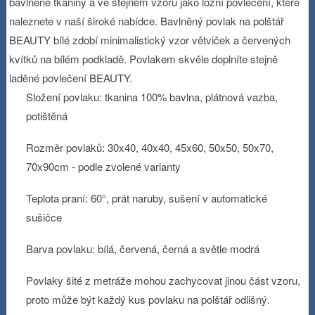
bavlněné tkaniny a ve stejném vzoru jako ložní povlečení, které
naleznete v naší široké nabídce. Bavlněný povlak na polštář
BEAUTY bílé zdobí minimalistický vzor větviček a červených
kvítků na bílém podkladě. Povlakem skvěle doplníte stejně
laděné povlečení BEAUTY.
Složení povlaku: tkanina 100% bavlna, plátnová vazba,
potištěná
Rozměr povlaků: 30x40, 40x40, 45x60, 50x50, 50x70,
70x90cm - podle zvolené varianty
Teplota praní: 60°, prát naruby, sušení v automatické
sušičce
Barva povlaku: bílá, červená, černá a světle modrá
Povlaky šité z metráže mohou zachycovat jinou část vzoru,
proto může být každý kus povlaku na polštář odlišný.