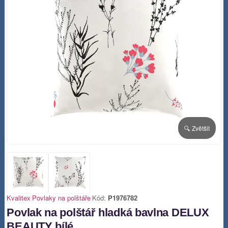
🔍 Zvětšit
Kvalitex
|
Povlaky na polštáře
|
Kód:
P1976782
Povlak na polštář hladká bavlna DELUX
BEAUTY bílé