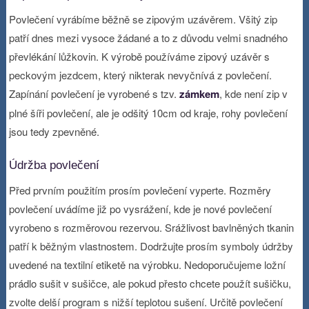
Povlečení vyrábíme běžně se zipovým uzávěrem. Všitý zip
patří dnes mezi vysoce žádané a to z důvodu velmi snadného
převlékání lůžkovin. K výrobě používáme zipový uzávěr s
peckovým jezdcem, který nikterak nevyčnívá z povlečení.
Zapínání povlečení je vyrobené s tzv.
zámkem
, kde není zip v
plné šíři povlečení, ale je odšitý 10cm od kraje, rohy povlečení
jsou tedy zpevněné.
Údržba povlečení
Před prvním použitím prosím povlečení vyperte. Rozměry
povlečení uvádíme již po vysrážení, kde je nové povlečení
vyrobeno s rozměrovou rezervou. Srážlivost bavlněných tkanin
patří k běžným vlastnostem. Dodržujte prosím symboly údržby
uvedené na textilní etiketě na výrobku. Nedoporučujeme ložní
prádlo sušit v sušičce, ale pokud přesto chcete použít sušičku,
zvolte delší program s nižší teplotou sušení. Určitě povlečení