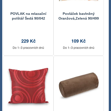
POVLAK na relaxační
Povláček bavlněný
polštář Šedá 90/042
Oranžová,Zelená 90/499
45x120 cm
40x40 cm
229 Kč
109 Kč
Do 1–3 pracovních dnů
Do 1–3 pracovních dnů