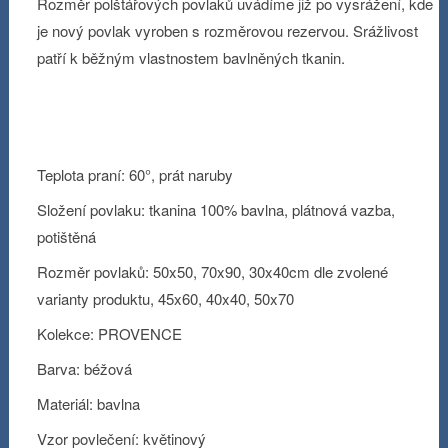
Rozměr polštářových povlaků uvádíme již po vysrážení, kde
je nový povlak vyroben s rozměrovou rezervou. Srážlivost
patří k běžným vlastnostem bavlněných tkanin.
Teplota praní: 60°, prát naruby
Složení povlaku: tkanina 100% bavlna, plátnová vazba,
potištěná
Rozměr povlaků: 50x50, 70x90, 30x40cm dle zvolené
varianty produktu, 45x60, 40x40, 50x70
Kolekce: PROVENCE
Barva: béžová
Materiál: bavlna
Vzor povlečení: květinový