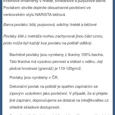
květinové ornamenty v hnědé, smetanové a purpurové barvě.
Povlakem skvěle doplníte oboustranné povlečení ve
venkovském stylu NARISTA béžová.
Barva povlaku: bílá, purpurová, odstíny hnědé a béžové
Povlaky šité z metráže mohou zachycovat jinou část vzoru,
proto může být každý kus povlaku na polštář odlišný.
Bavlněné povlaky jsou vyrobeny z tkaniny 100% bavlna.
Tato tkanina má vysokou pevnost a stálost v oděru. Její
plošná hmotnost (gramáž) je 110-120g/m
2
.
Povlaky jsou vyrobeny v ČR.
Dekorační povlak na polštář je opatřen zapínáním se
zipovým uzávěrem jako povlečení. V případě, že si přejete
jiné zapínání, doporučujeme se dotázat na info@kvalitex.cz
ohledně skladové dostupnosti.