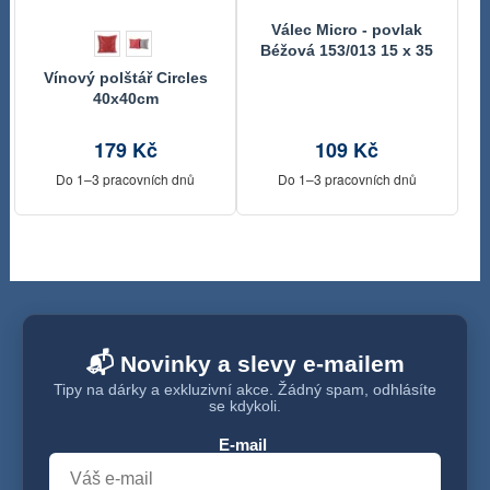
Válec Micro - povlak
Béžová 153/013 15 x 35
cm, (průměr)
Vínový polštář Circles
40x40cm
179 Kč
109 Kč
Do 1–3 pracovních dnů
Do 1–3 pracovních dnů
📬 Novinky a slevy e-mailem
Tipy na dárky a exkluzivní akce. Žádný spam, odhlásíte
se kdykoli.
E-mail