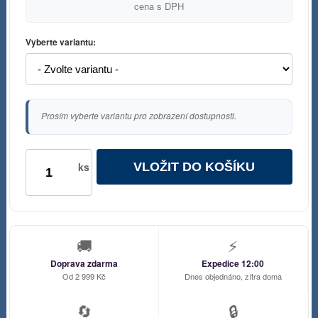
cena s DPH
Vyberte variantu:
Prosím vyberte variantu pro zobrazení dostupnosti.
VLOŽIT DO KOŠÍKU
ks
🚚
⚡
Doprava zdarma
Expedice 12:00
Od 2 999 Kč
Dnes objednáno, zítra doma
🔄
🔒