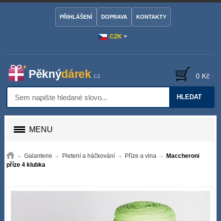
PŘIHLÁŠENÍ
DOPRAVA
KONTAKTY
CZK
0 Kč
HLEDAT
MENU
Galanterie
Pletení a háčkování
Příze a vlna
Maccheroni
příze 4 klubka