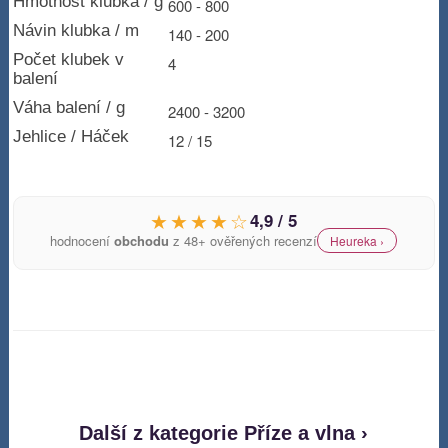
Hmotnost klubka / g
600 - 800
Návin klubka / m
140 - 200
Počet klubek v
4
balení
Váha balení / g
2400 - 3200
Jehlice / Háček
12 / 15
★★★★☆
4,9 / 5
hodnocení
obchodu
z 48+ ověřených recenzí
Heureka ›
Další z kategorie Příze a vlna ›