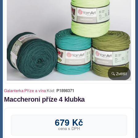
🔍 Zvětšit
Galanterka
|
Příze a vlna
|
Kód:
P1898371
Maccheroni příze 4 klubka
679 Kč
cena s DPH