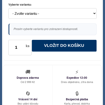
Vyberte variantu:
Prosím vyberte variantu pro zobrazení dostupnosti.
VLOŽIT DO KOŠÍKU
ks
🚚
⚡
Doprava zdarma
Expedice 12:00
Od 2 999 Kč
Dnes objednáno, zítra doma
🔄
🔒
Vrácení 14 dní
Bezpečná platba
Bez udání důvodu
Karta, převod, dobírka