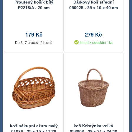
Proutěný košík bílý
Dárkový koš střední
P2218/A - 20 cm
050025 - 25 x 10 x 40 cm
179 Kč
279 Kč
Do 3–7 pracovních dnů
Ihned k odeslání 1ks
koš nákupní ažura malý
koš Kristýnka velká
01076 - 25 x 15 x 17/28
053008 - 39 x 31 x 24/40