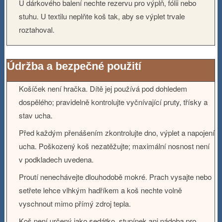
U dárkového balení nechte rezervu pro výplň, fólii nebo
stuhu. U textilu neplňte koš tak, aby se výplet trvale
roztahoval.
Údržba a bezpečné použití
Košíček není hračka. Dítě jej používá pod dohledem
dospělého; pravidelně kontrolujte vyčnívající pruty, třísky a
stav ucha.
Před každým přenášením zkontrolujte dno, výplet a napojení
ucha. Poškozený koš nezatěžujte; maximální nosnost není
v podkladech uvedena.
Proutí nenechávejte dlouhodobě mokré. Prach vysajte nebo
setřete lehce vlhkým hadříkem a koš nechte volně
vyschnout mimo přímý zdroj tepla.
Koš není určený jako sedátko, stupínek ani nádoba pro