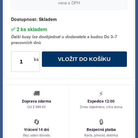
cena s DPH
Dostupnost:
Skladem
✅ 2 ks skladem
Další kusy lze doobjednat u dodavatele
a budou Do 3–7
pracovních dnů
VLOŽIT DO KOŠÍKU
ks
🚚
⚡
Doprava zdarma
Expedice 12:00
Od 2 999 Kč
Dnes objednáno, zítra doma
🔄
🔒
Vrácení 14 dní
Bezpečná platba
Bez udání důvodu
Karta, převod, dobírka