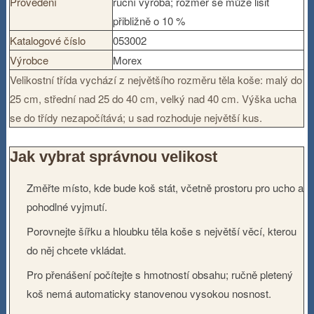
Provedení
ruční výroba; rozměr se může lišit
přibližně o 10 %
Katalogové číslo
053002
Výrobce
Morex
Velikostní třída vychází z největšího rozměru těla koše: malý do
25 cm, střední nad 25 do 40 cm, velký nad 40 cm. Výška ucha
se do třídy nezapočítává; u sad rozhoduje největší kus.
Jak vybrat správnou velikost
Změřte místo, kde bude koš stát, včetně prostoru pro ucho a
pohodlné vyjmutí.
Porovnejte šířku a hloubku těla koše s největší věcí, kterou
do něj chcete vkládat.
Pro přenášení počítejte s hmotností obsahu; ručně pletený
koš nemá automaticky stanovenou vysokou nosnost.