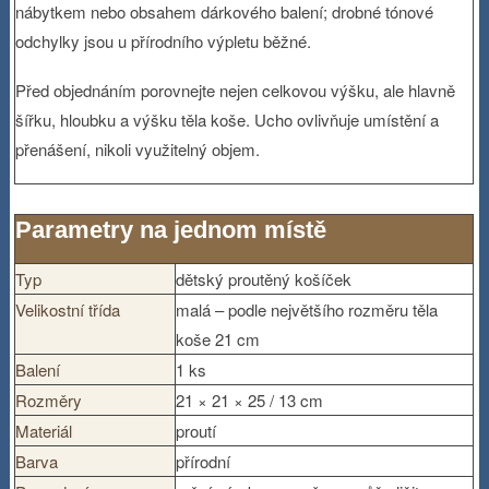
nábytkem nebo obsahem dárkového balení; drobné tónové
odchylky jsou u přírodního výpletu běžné.
Před objednáním porovnejte nejen celkovou výšku, ale hlavně
šířku, hloubku a výšku těla koše. Ucho ovlivňuje umístění a
přenášení, nikoli využitelný objem.
Parametry na jednom místě
Typ
dětský proutěný košíček
Velikostní třída
malá – podle největšího rozměru těla
koše 21 cm
Balení
1 ks
Rozměry
21 × 21 × 25 / 13 cm
Materiál
proutí
Barva
přírodní