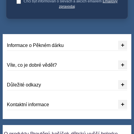
Chci být informován o slevách a akcích emailem
Emailový
zpravodaj
Informace o Pěkném dárku
Víte, co je dobré vědět?
Důležité odkazy
Kontaktní informace
O produktu Proutěný košíček dětský vyšší bolerko