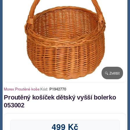
🔍 Zvětšit
Morex
|
Proutěné koše
|
Kód:
P1942770
Proutěný košíček dětský vyšší bolerko
053002
499 Kč