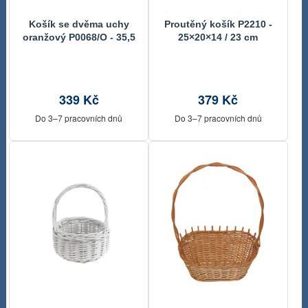
Košík se dvěma uchy
Proutěný košík P2210 -
oranžový P0068/O - 35,5
25×20×14 / 23 cm
x 27,5 x 13 cm
339 Kč
379 Kč
Do 3–7 pracovních dnů
Do 3–7 pracovních dnů