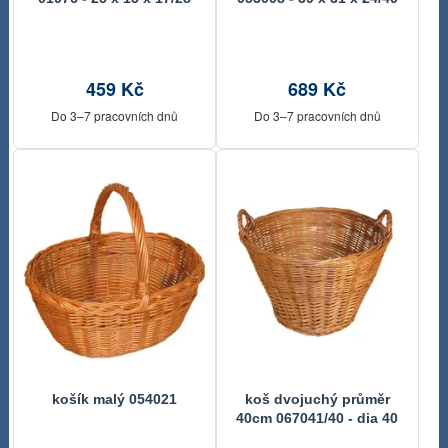
cm
cm
459 Kč
689 Kč
Do 3–7 pracovních dnů
Do 3–7 pracovních dnů
košík malý 054021
koš dvojuchý průměr
40cm 067041/40 - dia 40
x 27/ 33 cm