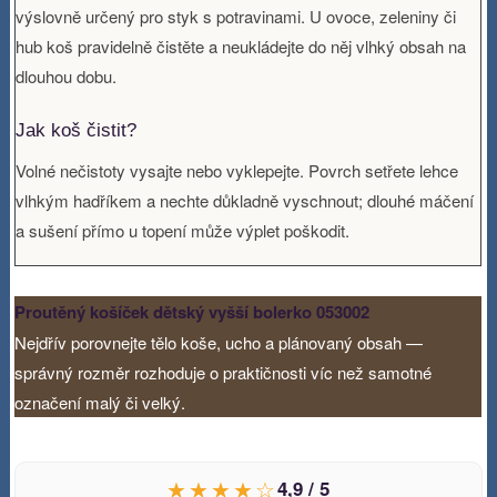
výslovně určený pro styk s potravinami. U ovoce, zeleniny či
hub koš pravidelně čistěte a neukládejte do něj vlhký obsah na
dlouhou dobu.
Jak koš čistit?
Volné nečistoty vysajte nebo vyklepejte. Povrch setřete lehce
vlhkým hadříkem a nechte důkladně vyschnout; dlouhé máčení
a sušení přímo u topení může výplet poškodit.
Proutěný košíček dětský vyšší bolerko 053002
Nejdřív porovnejte tělo koše, ucho a plánovaný obsah —
správný rozměr rozhoduje o praktičnosti víc než samotné
označení malý či velký.
★★★★☆
4,9 / 5