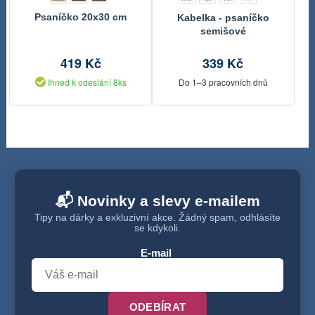
Psaníčko 20x30 cm
Kabelka - psaníčko
semišové
419 Kč
339 Kč
Ihned k odeslání 8ks
Do 1–3 pracovních dnů
📬 Novinky a slevy e-mailem
Tipy na dárky a exkluzivní akce. Žádný spam, odhlásíte
se kdykoli.
E-mail
ODEBÍRAT