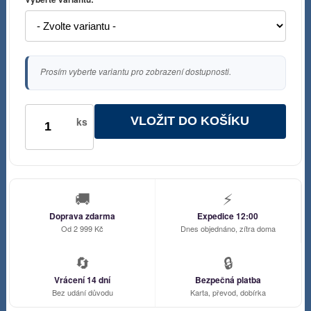
Prosím vyberte variantu pro zobrazení dostupnosti.
VLOŽIT DO KOŠÍKU
ks
🚚
⚡
Doprava zdarma
Expedice 12:00
Od 2 999 Kč
Dnes objednáno, zítra doma
🔄
🔒
Vrácení 14 dní
Bezpečná platba
Bez udání důvodu
Karta, převod, dobírka