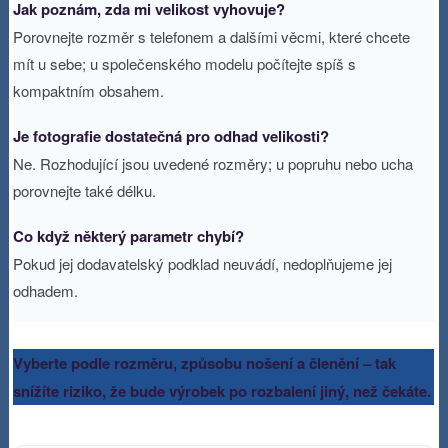
Jak poznám, zda mi velikost vyhovuje?
Porovnejte rozměr s telefonem a dalšími věcmi, které chcete
mít u sebe; u společenského modelu počítejte spíš s
kompaktním obsahem.
Je fotografie dostatečná pro odhad velikosti?
Ne. Rozhodující jsou uvedené rozměry; u popruhu nebo ucha
porovnejte také délku.
Co když některý parametr chybí?
Pokud jej dodavatelský podklad neuvádí, nedoplňujeme jej
odhadem.
Vyberte podle rozměru, způsobu nošení a členění – tak
snížíte riziko, že bude výrobek po rozbalení jiný, než čekáte.