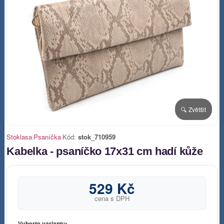
🔍 Zvětšit
Stoklasa
|
Psaníčka
|
Kód:
stok_710959
Kabelka - psaníčko 17x31 cm hadí kůže
529 Kč
cena s DPH
Vyberte variantu: