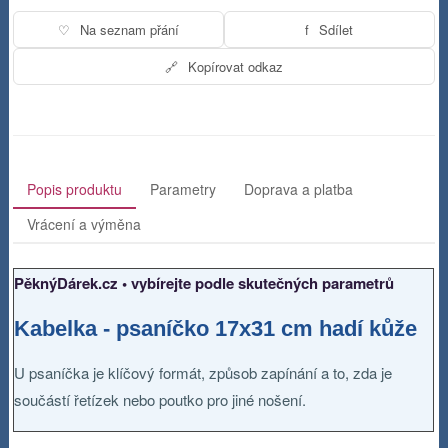
♡
Na seznam přání
f
Sdílet
🔗
Kopírovat odkaz
Popis produktu
Parametry
Doprava a platba
Vrácení a výměna
PěknýDárek.cz • vybírejte podle skutečných parametrů
Kabelka - psaníčko 17x31 cm hadí kůže
U psaníčka je klíčový formát, způsob zapínání a to, zda je
součástí řetízek nebo poutko pro jiné nošení.