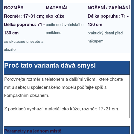
ROZMĚR
MATERIÁL
NOŠENÍ / ZAPÍNÁNÍ
Rozměr: 17×31 cm;
eko kůže
Délka popruhu: 71 -
Délka popruhu: 71 -
130 cm
podle dodavatelského
130 cm
podkladu
praktický detail před
nákupem
co skutečně unesete a
uložíte
Proč tato varianta dává smysl
Porovnejte rozměr s telefonem a dalšími věcmi, které chcete
mít u sebe; u společenského modelu počítejte spíš s
kompaktním obsahem.
Z podkladů vychází: materiál eko kůže, rozměr: 17×31 cm.
Parametry na jednom místě