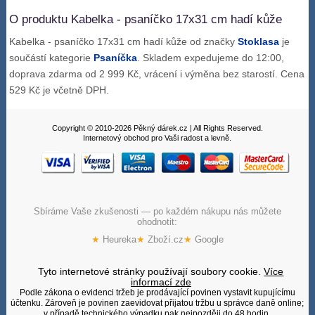
O produktu Kabelka - psaníčko 17x31 cm hadí kůže
Kabelka - psaníčko 17x31 cm hadí kůže od značky
Stoklasa
je
součástí kategorie
Psaníčka
. Skladem expedujeme do 12:00,
doprava zdarma od 2 999 Kč, vrácení i výměna bez starostí. Cena
529 Kč je včetně DPH.
Copyright © 2010-2026 Pěkný dárek.cz | All Rights Reserved.
Internetový obchod pro Vaši radost a levně.
Sbíráme Vaše zkušenosti — po každém nákupu nás můžete
ohodnotit:
★
Heureka
★
Zboží.cz
★
Google
Tyto internetové stránky používají soubory cookie.
Více
informací zde
Podle zákona o evidenci tržeb je prodávající povinen vystavit kupujícímu
účtenku. Zároveň je povinen zaevidovat přijatou tržbu u správce daně online;
v případě technického výpadku pak nejpozději do 48 hodin.