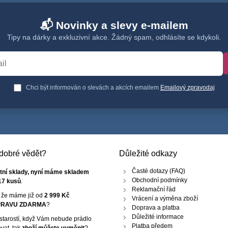
📬 Novinky a slevy e-mailem
Tipy na dárky a exkluzivní akce. Žádný spam, odhlásíte se kdykoli.
Chci být informován o slevách a akcích emailem
Emailový zpravodaj
e dobré vědět?
Důležité odkazy
Časté dotazy (FAQ)
tní sklady, nyní máme skladem
Obchodní podmínky
17 kusů
.
Reklamační řád
, že máme již od
2 999 Kč
Vrácení a výměna zboží
RAVU ZDARMA
?
Doprava a platba
Důležité informace
starostí, když Vám nebude prádlo
Platba předem
vat, tak
zboží můžete vyměnit
?