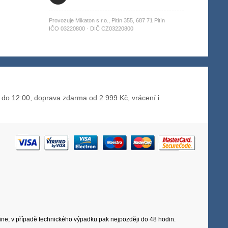
Provozuje Mikaton s.r.o., Pitín 355, 687 71 Pitín
IČO 03220800 · DIČ CZ03220800
do 12:00, doprava zdarma od 2 999 Kč, vrácení i
e
line; v případě technického výpadku pak nejpozději do 48 hodin.