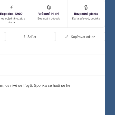
⚡
🔄
🔒
Expedice 12:00
Vrácení 14 dní
Bezpečná platba
nes objednáno, zítra
Bez udání důvodu
Karta, převod, dobírka
doma
f
Sdílet
🔗
Kopírovat odkaz
 oslnivě se třpytí. Sponka se hodí se ke