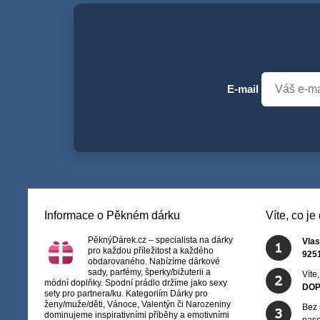
E-mail
Informace o Pěkném dárku
Víte, co j
PěknýDárek.cz – specialista na dárky
Vlas
pro každou příležitost a každého
925
obdarovaného. Nabízíme dárkové
sady, parfémy, šperky/bižuterii a
Víte
módní doplňky. Spodní prádlo držíme jako sexy
DOP
sety pro partnera/ku. Kategoriím Dárky pro
ženy/muže/děti, Vánoce, Valentýn či Narozeniny
Bez 
dominujeme inspirativními příběhy a emotivními
paso