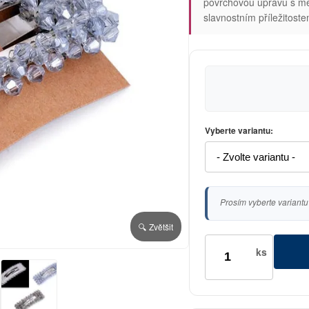
povrchovou úpravu s měn
slavnostním příležitos
Vyberte variantu:
Prosím vyberte variantu
🔍 Zvětšit
ks