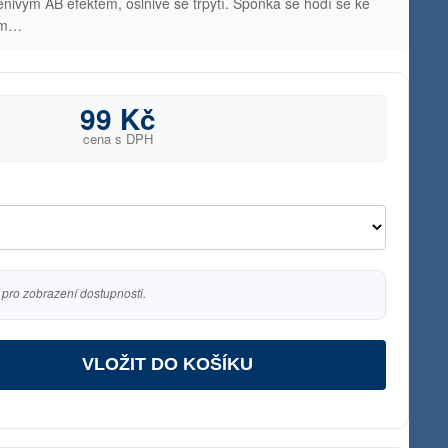
ivým AB efektem, oslnivě se třpytí. Sponka se hodí se ke
tem…
99 Kč
cena s DPH
 pro zobrazení dostupnosti.
VLOŽIT DO KOŠÍKU