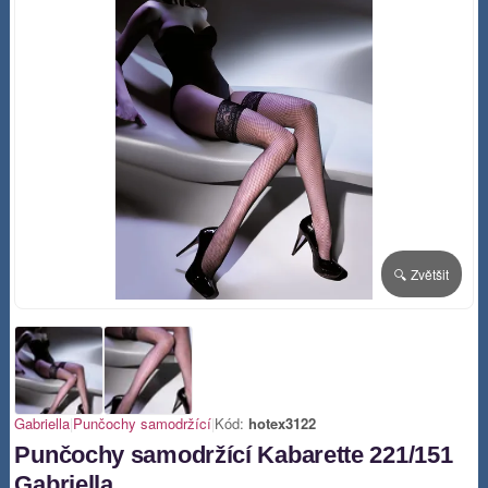
🔍 Zvětšit
Gabriella
|
Punčochy samodržící
|
Kód:
hotex3122
Punčochy samodržící Kabarette 221/151
Gabriella