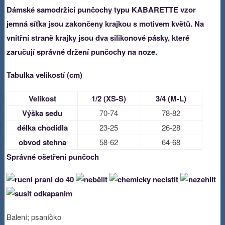
Dámské samodržící punčochy typu KABARETTE vzor
jemná síťka jsou zakončeny krajkou s motivem květů. Na
vnitřní straně krajky jsou dva silikonové pásky, které
zaručují správné držení punčochy na noze.
Tabulka velikostí (cm)
Velikost
1/2 (XS-S)
3/4 (M-L)
Výška sedu
70-74
78-82
délka chodidla
23-25
26-28
obvod stehna
58-62
64-68
Správné
ošetření punčoch
Balení; psaníčko