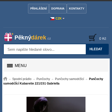
PŘIHLÁŠENÍ
DOPRAVA
KONTAKTY
CZK
0 Kč
HLEDAT
MENU
Spodní prádlo
Punčochy
Punčochy samodržící
Punčochy
samodržící Kabarette 221/151 Gabriella