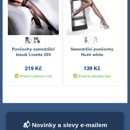
Punčochy samodržící
Samodržící punčochy
klasik Linette 203
Hush white
Gabriella
219 Kč
139 Kč
Ihned k odeslání 1ks
Ihned k odeslání 6ks
📬 Novinky a slevy e-mailem