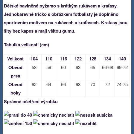
Dětské bavlněné pyžamo s krátkým rukávem a kraťasy.
Jednobarevné tričko
s obrázkem fotbalisty je
doplněno
sportovním motivem na rukávech a kraťasech. Kraťasy jsou
šity bez kapes a mají všitou gumu.
Tabulka velikostí (cm)
Velikost
104
110
116
122
128
134
140
Obvod
58
59
60
63
65
66-68
69-72
prsa
Obvod
62
64
66
68
70
72
74-75
boky
Správné ošetření výrobku