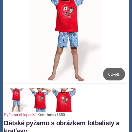
🔍 Zvětšit
Pyžama chlapecká
|
Kód:
hotex1350
Dětské pyžamo s obrázkem fotbalisty a
kraťasy