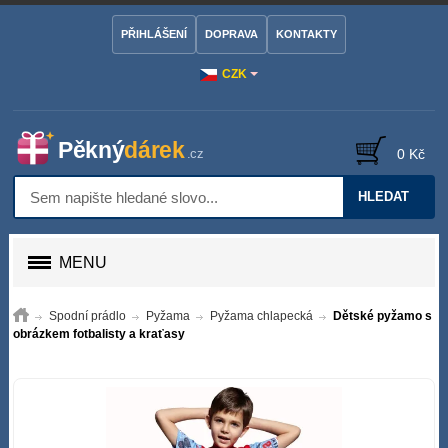
PŘIHLÁŠENÍ
DOPRAVA
KONTAKTY
CZK
0 Kč
HLEDAT
MENU
Spodní prádlo
Pyžama
Pyžama chlapecká
Dětské pyžamo s
obrázkem fotbalisty a kraťasy