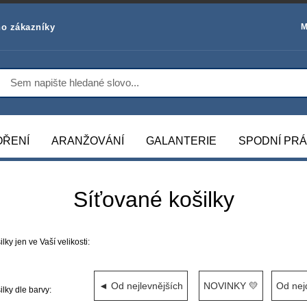
o zákazníky
M
OŘENÍ
ARANŽOVÁNÍ
GALANTERIE
SPODNÍ PR
Síťované košilky
ilky jen ve Vaší velikosti:
◄ Od nejlevnějších
NOVINKY 💛
Od nej
ilky dle barvy: