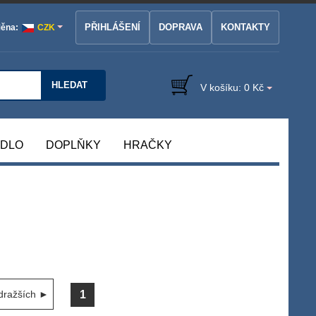
PŘIHLÁŠENÍ
DOPRAVA
KONTAKTY
ěna:
CZK
HLEDAT
V košíku:
0 Kč
ÁDLO
DOPLŇKY
HRAČKY
1
dražších ►