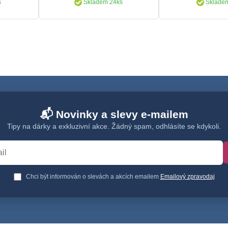
s
Skladem 24ks
Skladem
📬 Novinky a slevy e-mailem
Tipy na dárky a exkluzivní akce. Žádný spam, odhlásíte se kdykoli.
Chci být informován o slevách a akcích emailem
Emailový zpravodaj