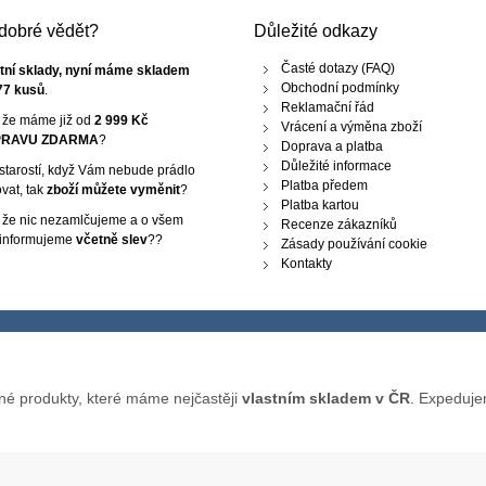
e dobré vědět?
Důležité odkazy
Časté dotazy (FAQ)
tní sklady, nyní máme skladem
Obchodní podmínky
77 kusů
.
Reklamační řád
, že máme již od
2 999 Kč
Vrácení a výměna zboží
RAVU ZDARMA
?
Doprava a platba
Důležité informace
starostí, když Vám nebude prádlo
Platba předem
vat, tak
zboží můžete vyměnit
?
Platba kartou
, že nic nezamlčujeme a o všem
Recenze zákazníků
 informujeme
včetně slev
??
Zásady používání cookie
Kontakty
né produkty, které máme nejčastěji
vlastním skladem v ČR
. Expeduje