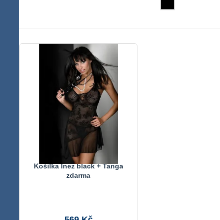
Košilka Inez black + Tanga
zdarma
569 Kč