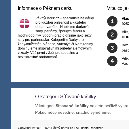
Informace o Pěkném dárku
Víte, co j
PěknýDárek.cz – specialista na dárky
Vlas
pro každou příležitost a každého
925
obdarovaného. Nabízíme dárkové
sady, parfémy, šperky/bižuterii a
Víte
módní doplňky. Spodní prádlo držíme jako sexy
DOP
sety pro partnera/ku. Kategoriím Dárky pro
ženy/muže/děti, Vánoce, Valentýn či Narozeniny
Bez 
dominujeme inspirativními příběhy a emotivními
paso
vizuály. Váš první výběr pro radostné a
bezstarostné obdarování.
Víte
Vás
O kategorii Síťované košilky
V kategorii
Síťované košilky
najdete pečlivě vybra
Pokud něco nesedne, snadno vyměníme.
Copyright © 2010-2026 Pěkný dárek.cz | All Rights Reserved.