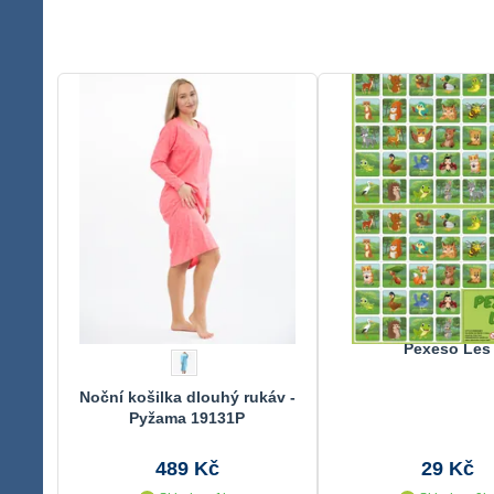
Pexeso Les
Noční košilka dlouhý rukáv -
Pyžama 19131P
489 Kč
29 Kč