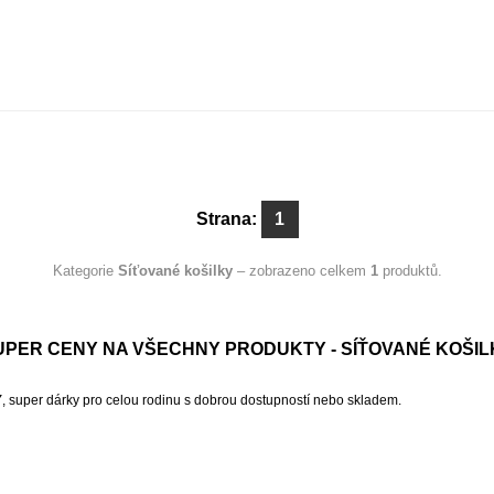
Strana:
1
Kategorie
Síťované košilky
– zobrazeno celkem
1
produktů.
UPER CENY NA VŠECHNY PRODUKTY - SÍŤOVANÉ KOŠIL
Y
, super dárky pro celou rodinu s dobrou dostupností nebo skladem.