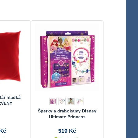
tář hladká
RVENÝ
Šperky a drahokamy Disney
Ultimate Princess
 Kč
519 Kč