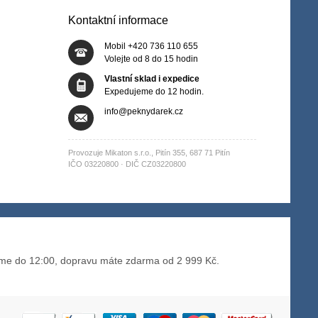
Kontaktní informace
Mobil +420 736 110 655
Volejte od 8 do 15 hodin
Vlastní sklad i expedice
Expedujeme do 12 hodin.
info@peknydarek.cz
Provozuje Mikaton s.r.o., Pitín 355, 687 71 Pitín
IČO 03220800 · DIČ CZ03220800
me do 12:00, dopravu máte zdarma od 2 999 Kč.