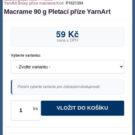
YarnArt
|
Šnůry příze macrame
|
Kód:
P1621394
Macrame 90 g Pletací příze YarnArt
59 Kč
cena s DPH
Vyberte variantu:
Prosím vyberte variantu pro zobrazení dostupnosti.
VLOŽIT DO KOŠÍKU
ks