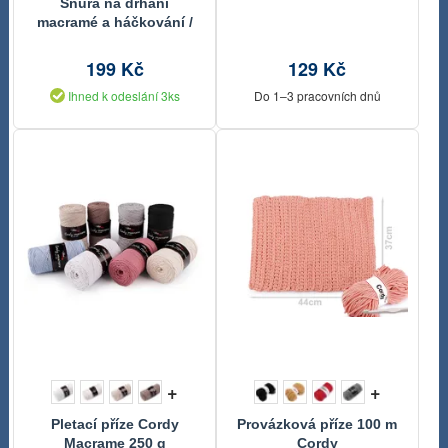
Šňůra na drhání
macramé a háčkování /
příze Ø4 mm, návin 50 m
199 Kč
129 Kč
Ihned k odeslání 3ks
Do 1–3 pracovních dnů
+
+
Pletací příze Cordy
Provázková příze 100 m
Macrame 250 g
Cordy