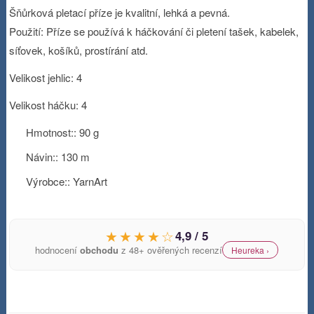
Šňůrková pletací příze je kvalitní, lehká a pevná.
Použití: Příze se používá k háčkování či pletení tašek, kabelek,
síťovek, košíků, prostírání atd.
Velikost jehlic: 4
Velikost háčku: 4
Hmotnost:: 90 g
Návin:: 130 m
Výrobce:: YarnArt
★★★★☆
4,9 / 5
hodnocení
obchodu
z 48+ ověřených recenzí
Heureka ›