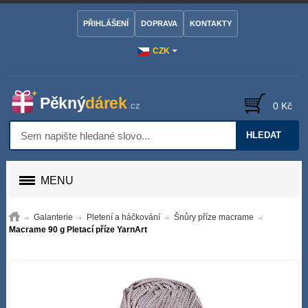
PŘIHLÁŠENÍ
DOPRAVA
KONTAKTY
CZK
0 Kč
HLEDAT
MENU
Galanterie
Pletení a háčkování
Šnůry příze macrame
Macrame 90 g Pletací příze YarnArt