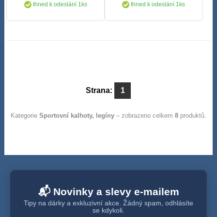
Ihned k odeslání 1ks
Ihned k odeslání 1ks
Strana:
1
Kategorie
Sportovní kalhoty, legíny
– zobrazeno celkem
8
produktů.
📬 Novinky a slevy e-mailem
Tipy na dárky a exkluzivní akce. Žádný spam, odhlásíte
se kdykoli.