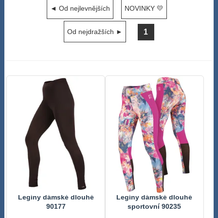
◄ Od nejlevnějších
NOVINKY 💛
1
Od nejdražších ►
Legíny dámské dlouhé
Legíny dámské dlouhé
90177
sportovní 90235