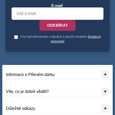
E-mail
ODEBÍRAT
Chci být informován o slevách a akcích emailem
Emailový
zpravodaj
Informace o Pěkném dárku
Víte, co je dobré vědět?
Důležité odkazy