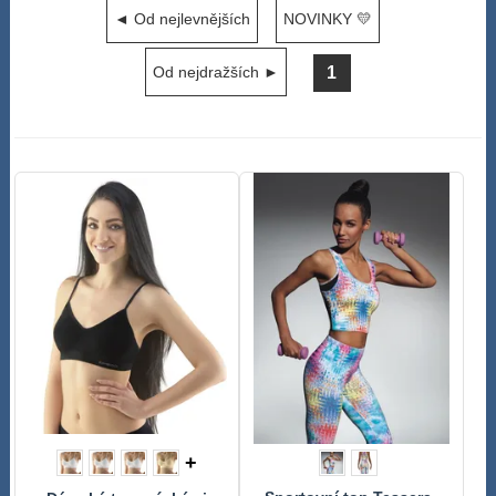
◄ Od nejlevnějších
NOVINKY 💛
1
Od nejdražších ►
+