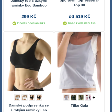
Sportovní top Tessera-
Dámský top s úzkými
Top 30
ramínky Eco Bamboo
299 Kč
od 519 Kč
Ihned k odeslání 6ks
Ihned k odeslání 1ks
+
Dámské podprsenka se
Tílko Gala
širokými ramínky Eco