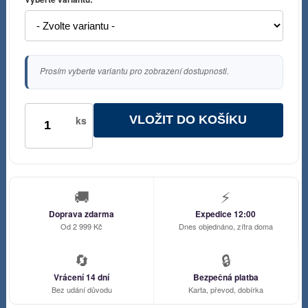
Prosím vyberte variantu pro zobrazení dostupnosti.
VLOŽIT DO KOŠÍKU
ks
🚚
⚡
Doprava zdarma
Expedice 12:00
Od 2 999 Kč
Dnes objednáno, zítra doma
🔄
🔒
Vrácení 14 dní
Bezpečná platba
Bez udání důvodu
Karta, převod, dobírka