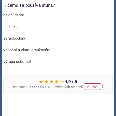
K čemu se používá stuha?
balení dárků
floristika
scrapbooking
vánoční a zimní aranžování
výroba dekorací
★★★★☆
4,9 / 5
hodnocení
obchodu
z 48+ ověřených recenzí
Heureka ›