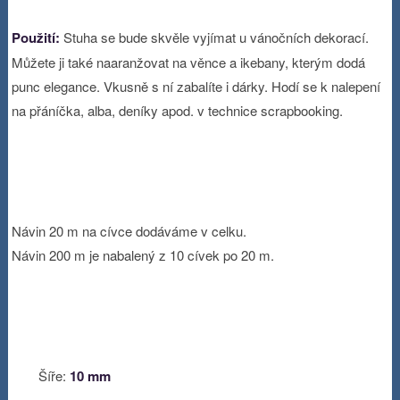
Použití:
Stuha se bude skvěle vyjímat u vánočních dekorací.
Můžete ji také naaranžovat na věnce a ikebany, kterým dodá
punc elegance. Vkusně s ní zabalíte i dárky. Hodí se k nalepení
na přáníčka, alba, deníky apod. v technice scrapbooking.
Návin 20 m na cívce dodáváme v celku.
Návin 200 m je nabalený z 10 cívek po 20 m.
Šíře:
10 mm