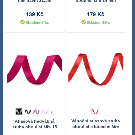
mm návin 22,5m
oboulící šíře 24 mm
139 Kč
179 Kč
Skladem 47ks
Skladem 33ks
+
Vánoční atlasová stuha
Atlasová hedvábná
oboulící s lurexem šíře
stuha oboulící šíře 15
10 mm návin 20 metrů
mm matná návin 20 m