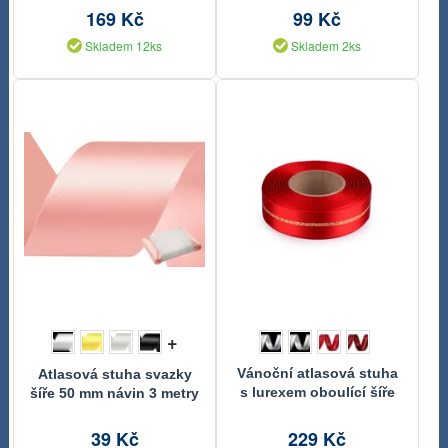
169 Kč
99 Kč
Skladem 12ks
Skladem 2ks
+
Vánoční atlasová stuha
Atlasová stuha svazky
s lurexem oboulící šíře
šíře 50 mm návin 3 metry
25 mm návin 20 m
39 Kč
229 Kč