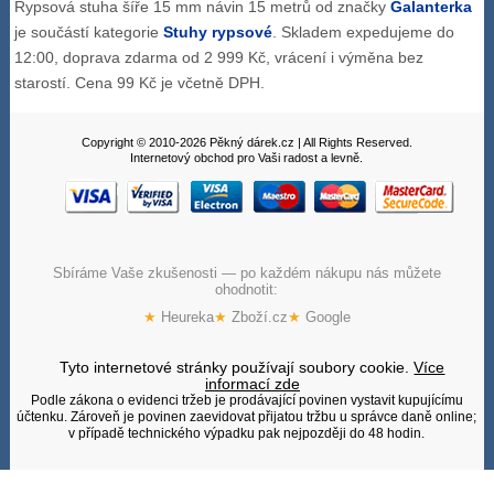
Rypsová stuha šíře 15 mm návin 15 metrů od značky
Galanterka
je součástí kategorie
Stuhy rypsové
. Skladem expedujeme do
12:00, doprava zdarma od 2 999 Kč, vrácení i výměna bez
starostí. Cena 99 Kč je včetně DPH.
Copyright © 2010-2026 Pěkný dárek.cz | All Rights Reserved.
Internetový obchod pro Vaši radost a levně.
Sbíráme Vaše zkušenosti — po každém nákupu nás můžete
ohodnotit:
★
Heureka
★
Zboží.cz
★
Google
Tyto internetové stránky používají soubory cookie.
Více
informací zde
Podle zákona o evidenci tržeb je prodávající povinen vystavit kupujícímu
účtenku. Zároveň je povinen zaevidovat přijatou tržbu u správce daně online;
v případě technického výpadku pak nejpozději do 48 hodin.