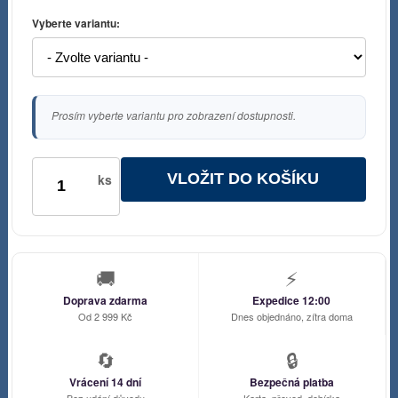
Vyberte variantu:
Prosím vyberte variantu pro zobrazení dostupnosti.
VLOŽIT DO KOŠÍKU
ks
🚚
⚡
Doprava zdarma
Expedice 12:00
Od 2 999 Kč
Dnes objednáno, zítra doma
🔄
🔒
Vrácení 14 dní
Bezpečná platba
Bez udání důvodu
Karta, převod, dobírka