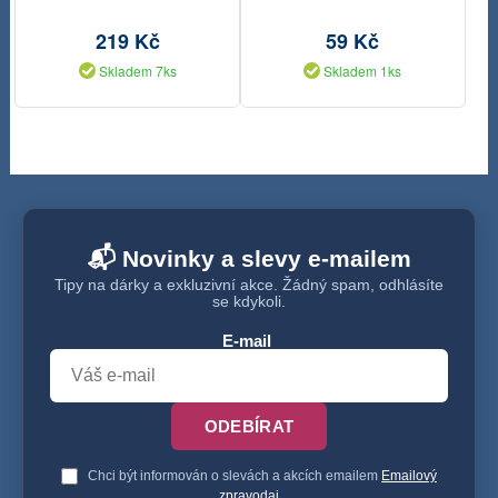
balení 45 metrů
219 Kč
59 Kč
Skladem 7ks
Skladem 1ks
📬 Novinky a slevy e-mailem
Tipy na dárky a exkluzivní akce. Žádný spam, odhlásíte
se kdykoli.
E-mail
ODEBÍRAT
Chci být informován o slevách a akcích emailem
Emailový
zpravodaj