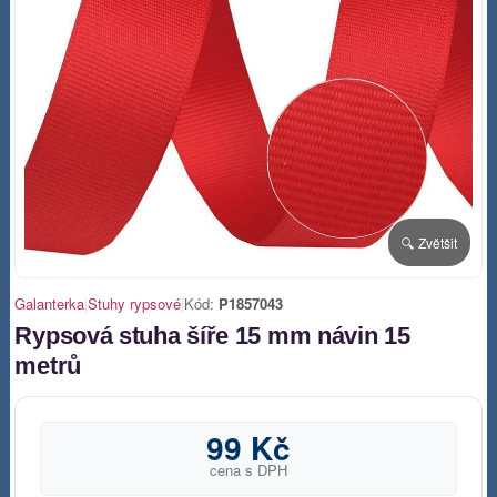
🔍 Zvětšit
Galanterka
|
Stuhy rypsové
|
Kód:
P1857043
Rypsová stuha šíře 15 mm návin 15
metrů
99 Kč
cena s DPH