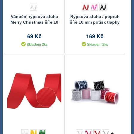
Vánoční rypsová stuha
Rypsová stuha / popruh
Merry Christmas šíře 10
šíře 10 mm potisk tlapky
mm návin 10 m
návin 45m
69 Kč
169 Kč
Skladem 2ks
Skladem 2ks
+