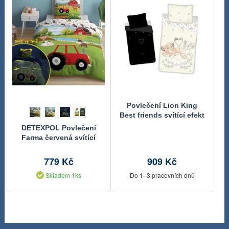
Povlečení Lion King
Best friends svítící efekt
140x200, 70x90 cm
DETEXPOL Povlečení
Farma červená svítící
Bavlna, 140/200, 70/80
cm
779 Kč
909 Kč
Skladem 1ks
Do 1–3 pracovních dnů