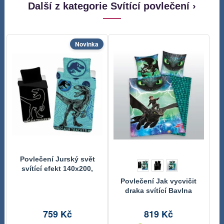
Další z kategorie Svítící povlečení ›
Novinka
Povlečení Jurský svět
svítící efekt 140x200,
70x90 cm
Povlečení Jak vycvičit
draka svítící Bavlna
140/200, 70/90 cm
759 Kč
819 Kč