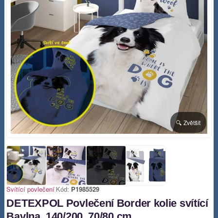
🔍 Zvětšit
Svítící povlečení
|
Kód:
P1985529
DETEXPOL Povlečení Border kolie svítící
Bavlna, 140/200, 70/80 cm