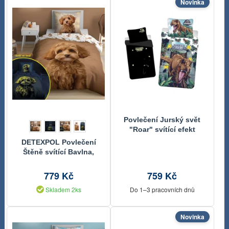
Novinka
Povlečení Jurský svět
"Roar" svítící efekt
140x200, 70x90 cm
DETEXPOL Povlečení
Štěně svítící Bavlna,
140/200, 70/80 cm
779 Kč
759 Kč
Skladem 2ks
Do 1–3 pracovních dnů
Novinka