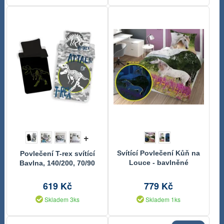
+
Svítící Povlečení Kůň na
Povlečení T-rex svítící
Louce - bavlněné
Bavlna, 140/200, 70/90
140/200, 70/80 cm
cm
619 Kč
779 Kč
Skladem 3ks
Skladem 1ks