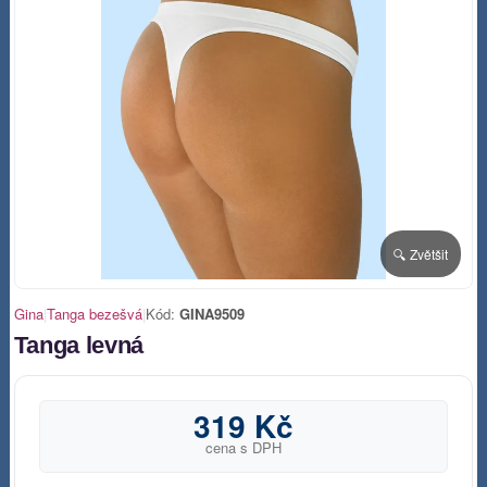
🔍 Zvětšit
Gina
|
Tanga bezešvá
|
Kód:
GINA9509
Tanga levná
319 Kč
cena s DPH