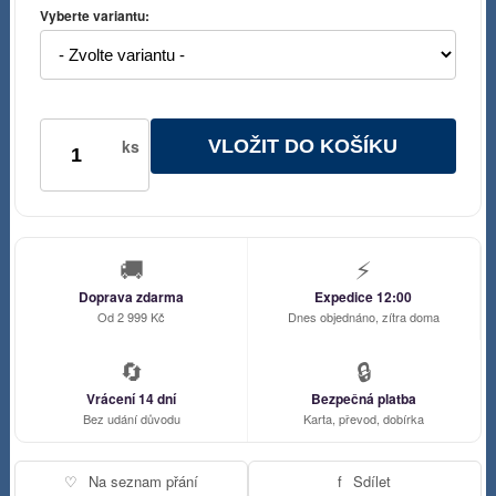
Vyberte variantu:
VLOŽIT DO KOŠÍKU
ks
🚚
⚡
Doprava zdarma
Expedice 12:00
Od 2 999 Kč
Dnes objednáno, zítra doma
🔄
🔒
Vrácení 14 dní
Bezpečná platba
Bez udání důvodu
Karta, převod, dobírka
♡
Na seznam přání
f
Sdílet