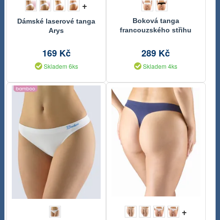
+
Boková tanga
Dámské laserové tanga
francouzského střihu
Arys
ECO bamboo
169 Kč
289 Kč
Skladem 6ks
Skladem 4ks
+