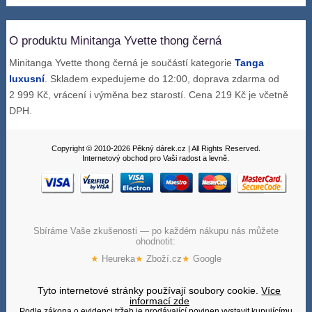
O produktu Minitanga Yvette thong černá
Minitanga Yvette thong černá je součástí kategorie
Tanga
luxusní
. Skladem expedujeme do 12:00, doprava zdarma od
2 999 Kč, vrácení i výměna bez starostí. Cena 219 Kč je včetně
DPH.
Copyright © 2010-2026 Pěkný dárek.cz | All Rights Reserved.
Internetový obchod pro Vaši radost a levně.
Sbíráme Vaše zkušenosti — po každém nákupu nás můžete
ohodnotit:
★
Heureka
★
Zboží.cz
★
Google
Tyto internetové stránky používají soubory cookie.
Více
informací zde
Podle zákona o evidenci tržeb je prodávající povinen vystavit kupujícímu