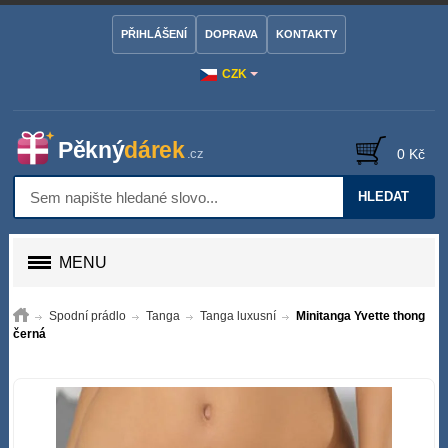
PŘIHLÁŠENÍ
DOPRAVA
KONTAKTY
CZK
0 Kč
HLEDAT
MENU
Spodní prádlo
Tanga
Tanga luxusní
Minitanga Yvette thong
černá