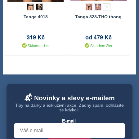
Tanga 4018
Tanga 828-THO thong
319 Kč
od 479 Kč
Skladem 1ks
Skladem 2ks
📬 Novinky a slevy e-mailem
Tipy na dárky a exkluzivní akce. Žádný spam, odhlásíte
se kdykoli.
E-mail