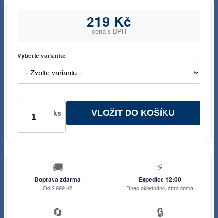
219 Kč
cena s DPH
Vyberte variantu:
VLOŽIT DO KOŠÍKU
ks
🚚
⚡
Doprava zdarma
Expedice 12:00
Od 2 999 Kč
Dnes objednáno, zítra doma
🔄
🔒