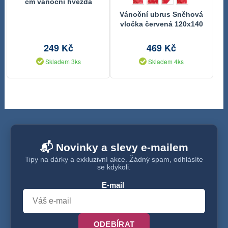
cm vánoční hvězda
Vánoční ubrus Sněhová
vločka červená 120x140
cm
249 Kč
469 Kč
Skladem 3ks
Skladem 4ks
📬 Novinky a slevy e-mailem
Tipy na dárky a exkluzivní akce. Žádný spam, odhlásíte
se kdykoli.
E-mail
ODEBÍRAT