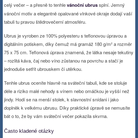
celý večer – a přesně to tenhle
vánoční ubrus
splní. Jemný
vánoční motiv a elegantně opalované vlnkové okraje dodají vaší
tabuli tu pravou štědrovečerní atmosféru.
Ubrus je vyroben ze 100% polyesteru s teflonovou úpravou a
digitálním potiskem, díky čemuž má gramáž 180 g/m² a rozměr
75 x 75 cm. Teflonová úprava znamená, že látka nesaje tekutiny
– rozlitá káva, čaj nebo víno zůstanou na povrchu a stačí je
jednoduše setřít ubrouskem či utěrkou.
Tenhle ubrus oceníte hlavně na sváteční tabuli, kde se stoluje
déle a riziko malé nehody s vínem nebo omáčkou je vyšší než
jindy. Hodí se na menší stolek, k slavnostní snídani i jako
doplněk k velkému ubrusu. Díky praktické úpravě se nemusíte
bát o to, že by vám sváteční večer pokazila skvrna.
Často kladené otázky