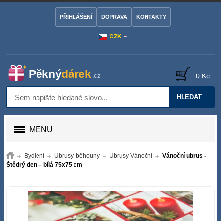
PŘIHLÁŠENÍ
DOPRAVA
KONTAKTY
CZK
0 Kč
HLEDAT
MENU
Bydlení
Ubrusy, běhouny
Ubrusy Vánoční
Vánoční ubrus -
Štědrý den – bílá 75x75 cm