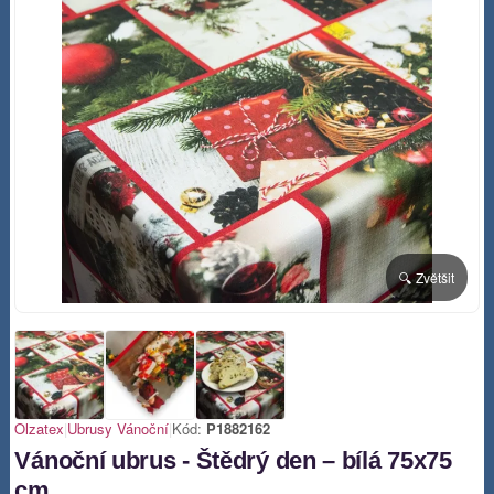
🔍 Zvětšit
Olzatex
|
Ubrusy Vánoční
|
Kód:
P1882162
Vánoční ubrus - Štědrý den – bílá 75x75
cm