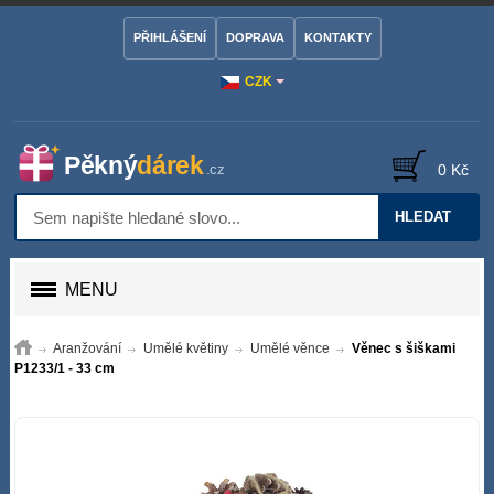
PŘIHLÁŠENÍ
DOPRAVA
KONTAKTY
CZK
0 Kč
HLEDAT
MENU
Aranžování
Umělé květiny
Umělé věnce
Věnec s šiškami
P1233/1 - 33 cm