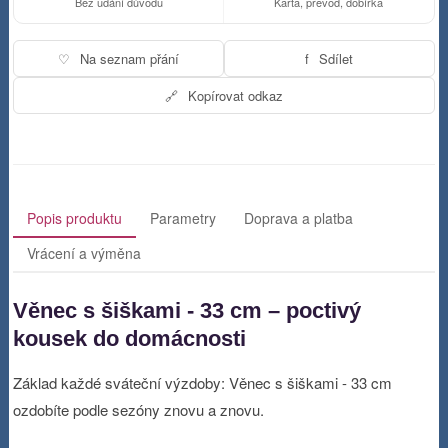
Bez udání důvodu
Karta, převod, dobírka
♡
Na seznam přání
f
Sdílet
🔗
Kopírovat odkaz
Popis produktu
Parametry
Doprava a platba
Vrácení a výměna
Věnec s šiškami - 33 cm – poctivý
kousek do domácnosti
Základ každé sváteční výzdoby: Věnec s šiškami - 33 cm
ozdobíte podle sezóny znovu a znovu.