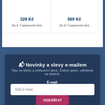
329 Kč
569 Kč
Do 3–7 pracovních dnů
Do 3–7 pracovních dnů
📬 Novinky a slevy e-mailem
Tipy na dárky a exkluzivní akce. Žádný spam, odhlásíte
se kdykoli.
E-mail
ODEBÍRAT