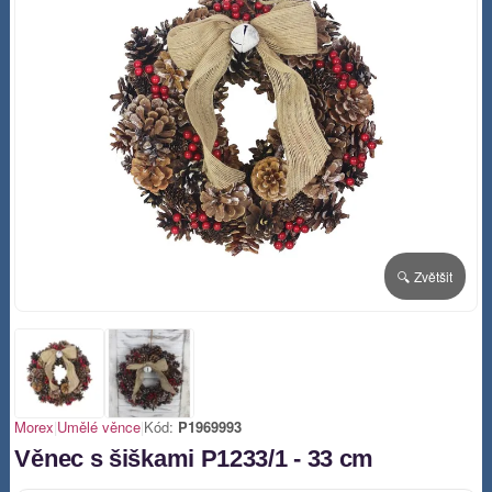
🔍 Zvětšit
Morex
|
Umělé věnce
|
Kód:
P1969993
Věnec s šiškami P1233/1 - 33 cm