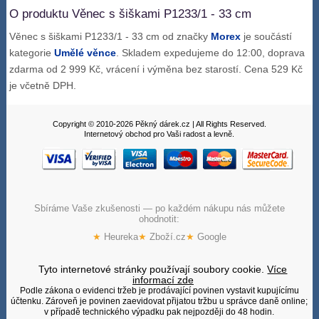
O produktu Věnec s šiškami P1233/1 - 33 cm
Věnec s šiškami P1233/1 - 33 cm od značky
Morex
je součástí
kategorie
Umělé věnce
. Skladem expedujeme do 12:00, doprava
zdarma od 2 999 Kč, vrácení i výměna bez starostí. Cena 529 Kč
je včetně DPH.
Copyright © 2010-2026 Pěkný dárek.cz | All Rights Reserved.
Internetový obchod pro Vaši radost a levně.
Sbíráme Vaše zkušenosti — po každém nákupu nás můžete
ohodnotit:
★
Heureka
★
Zboží.cz
★
Google
Tyto internetové stránky používají soubory cookie.
Více
informací zde
Podle zákona o evidenci tržeb je prodávající povinen vystavit kupujícímu
účtenku. Zároveň je povinen zaevidovat přijatou tržbu u správce daně online;
v případě technického výpadku pak nejpozději do 48 hodin.