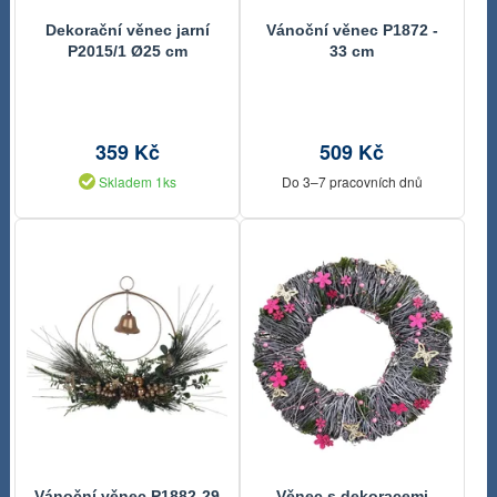
Dekorační věnec jarní
Vánoční věnec P1872 -
P2015/1 Ø25 cm
33 cm
359 Kč
509 Kč
Skladem 1ks
Do 3–7 pracovních dnů
Vánoční věnec P1882-29
Věnec s dekoracemi