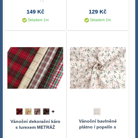
METRÁŽ
149 Kč
129 Kč
Skladem 1m
Skladem 2m
+
Vánoční bavlněné
Vánoční dekorační káro
plátno / popelín s
s lurexem METRÁŽ
metalickým tiskem