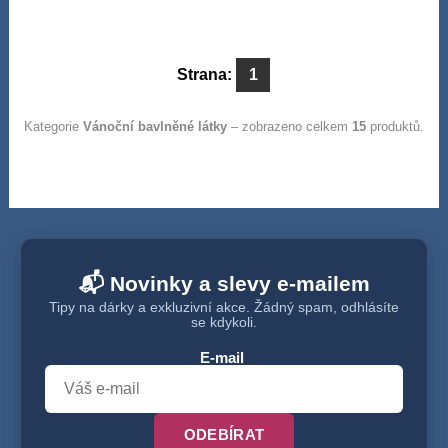
Strana:
1
Kategorie
Vánoční bavlněné látky
– zobrazeno celkem
15
produktů.
📬 Novinky a slevy e-mailem
Tipy na dárky a exkluzivní akce. Žádný spam, odhlásíte
se kdykoli.
E-mail
ODEBÍRAT