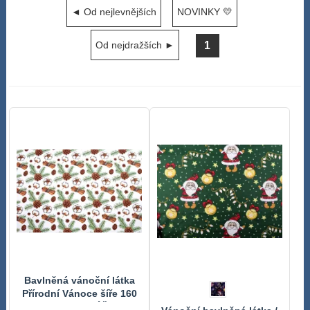
◄ Od nejlevnějších
NOVINKY 💛
1
Od nejdražších ►
Bavlněná vánoční látka
Přírodní Vánoce šíře 160
cm METRÁŽ