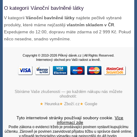
O kategorii Vánoční bavlněné látky
V kategorii
Vánoční bavlněné látky
najdete pečlivě vybrané
produkty, které máme nejčastěji
vlastním skladem v ČR
.
Expedujeme do 12:00, dopravu máte zdarma od 2 999 Kč. Pokud
něco nesedne, snadno vyměníme.
Copyright © 2010-2026 Pěkný dárek.cz | All Rights Reserved.
Internetový obchod pro Vaši radost a levně.
Sbíráme Vaše zkušenosti — po každém nákupu nás můžete
ohodnotit:
★
Heureka
★
Zboží.cz
★
Google
Tyto internetové stránky používají soubory cookie.
Více
informací zde
Podle zákona o evidenci tržeb je prodávající povinen vystavit kupujícímu
účtenku. Zároveň je povinen zaevidovat přijatou tržbu u správce daně online;
v případě technického výpadku pak nejpozději do 48 hodin.