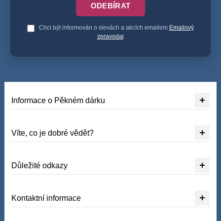
ODEBÍRAT
Chci být informován o slevách a akcích emailem
Emailový
zpravodaj
Informace o Pěkném dárku
Víte, co je dobré vědět?
Důležité odkazy
Kontaktní informace