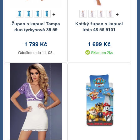
+
+
Župan s kapucí Tampa
Krátký župan s kapucí
duo tyrkysová 39 59
Irbis 48 56 9101
6330
1 799 Kč
1 699 Kč
Odešleme do 11. 08.
Skladem 2ks