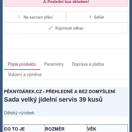
⚠️ Poslední kus skladem!
♡
Na seznam přání
f
Sdílet
🔗
Kopírovat odkaz
Popis produktu
Parametry
Doprava a platba
Vrácení a výměna
PĚKNÝDÁREK.CZ • PŘEHLEDNĚ A BEZ DOMÝŠLENÍ
Sada velký jídelní servis 39 kusů
Dětský výrobek
CO TO JE
ROZMĚR
VĚK