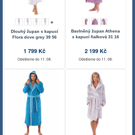
+
Bavlněný župan Athena
Dlouhý župan s kapucí
s kapucí fialková 31 16
Flora dove grey 39 56
4605
9103
1 799 Kč
2 199 Kč
Odešleme do 11. 08.
Odešleme do 11. 08.