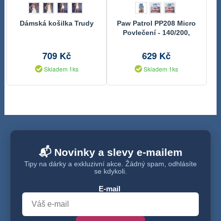
Dámská košilka Trudy
Paw Patrol PP208 Micro
Povlečení - 140/200,
70/90 cm"
709 Kč
629 Kč
Skladem 1ks
Skladem 1ks
📬 Novinky a slevy e-mailem
Tipy na dárky a exkluzivní akce. Žádný spam, odhlásíte
se kdykoli.
E-mail