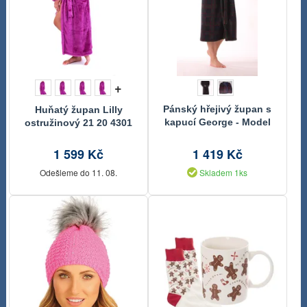
+
Pánský hřejivý župan s
Huňatý župan Lilly
kapucí George - Model
ostružinový 21 20 4301
2532
1 599 Kč
1 419 Kč
Odešleme do 11. 08.
Skladem 1ks