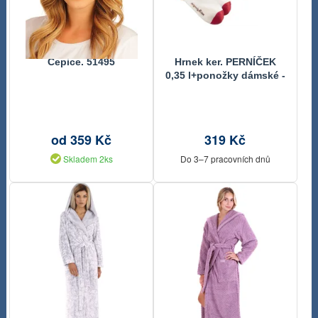
Čepice. 51495
Hrnek ker. PERNÍČEK
0,35 l+ponožky dámské -
dia 8 x 9,3 cm
od 359 Kč
319 Kč
Skladem 2ks
Do 3–7 pracovních dnů