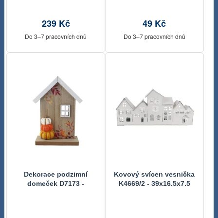
239 Kč
49 Kč
Do 3–7 pracovních dnů
Do 3–7 pracovních dnů
Dekorace podzimní
Kovový svícen vesnička
domeček D7173 -
K4669/2 - 39x16.5x7.5
11×5×15.5 cm