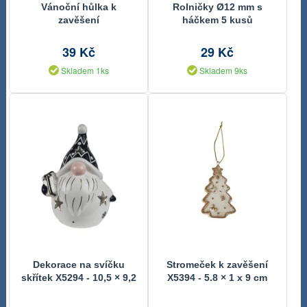
Vánoční hůlka k
Rolničky Ø12 mm s
zavěšení
háčkem 5 kusů
39 Kč
29 Kč
Skladem 1ks
Skladem 9ks
Dekorace na svíčku
Stromeček k zavěšení
skřítek X5294 - 10,5 × 9,2
X5394 - 5.8 × 1 x 9 cm
× 17 cm