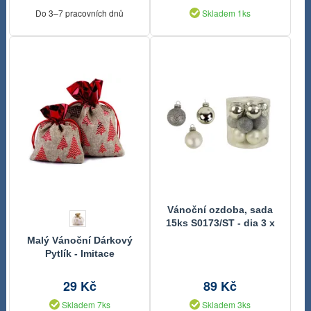
Do 3–7 pracovních dnů
Skladem 1ks
Vánoční ozdoba, sada
15ks S0173/ST - dia 3 x
3,4 cm
Malý Vánoční Dárkový
Pytlík - Imitace
Pytloviny, Rozměry
10x13 cm
29 Kč
89 Kč
Skladem 7ks
Skladem 3ks