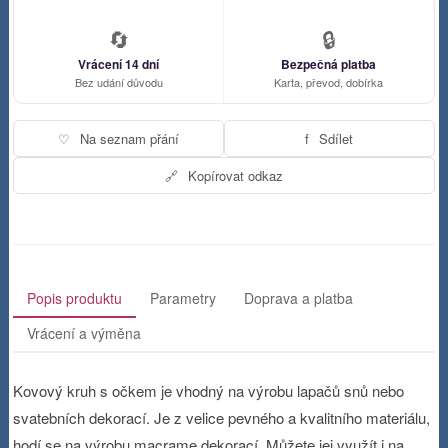
🔄
🔒
Vrácení 14 dní
Bezpečná platba
Bez udání důvodu
Karta, převod, dobírka
♡
Na seznam přání
f
Sdílet
🔗
Kopírovat odkaz
Popis produktu
Parametry
Doprava a platba
Vrácení a výměna
Kovový kruh s očkem je vhodný na výrobu lapačů snů nebo
svatebních dekorací. Je z velice pevného a kvalitního materiálu,
hodí se na výrobu macrame dekorací. Můžete jej využít i na