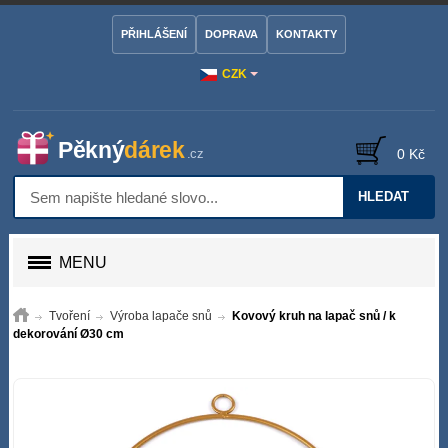
PŘIHLÁŠENÍ
DOPRAVA
KONTAKTY
CZK
0 Kč
HLEDAT
MENU
Tvoření
Výroba lapače snů
Kovový kruh na lapač snů / k
dekorování Ø30 cm