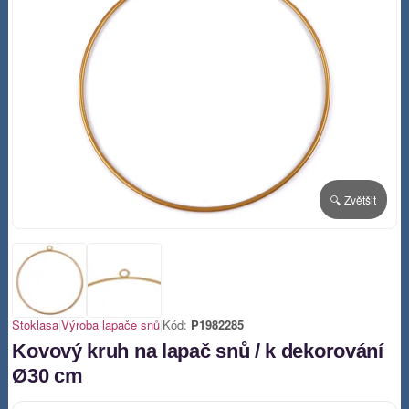
🔍 Zvětšit
Stoklasa
|
Výroba lapače snů
|
Kód:
P1982285
Kovový kruh na lapač snů / k dekorování
Ø30 cm