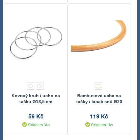
Kovový kruh / ucho na
Bambusová ucha na
tašku Ø13,5 cm
tašky / lapač snů Ø20
cm 1 kus
59 Kč
119 Kč
Skladem 3ks
Skladem 1ks