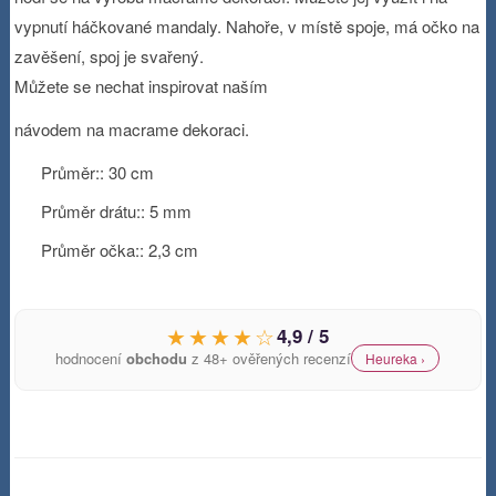
vypnutí háčkované mandaly. Nahoře, v místě spoje, má očko na
zavěšení, spoj je svařený.
Můžete se nechat inspirovat naším
návodem na macrame dekoraci.
Průměr:: 30 cm
Průměr drátu:: 5 mm
Průměr očka:: 2,3 cm
★★★★☆
4,9 / 5
hodnocení
obchodu
z 48+ ověřených recenzí
Heureka ›