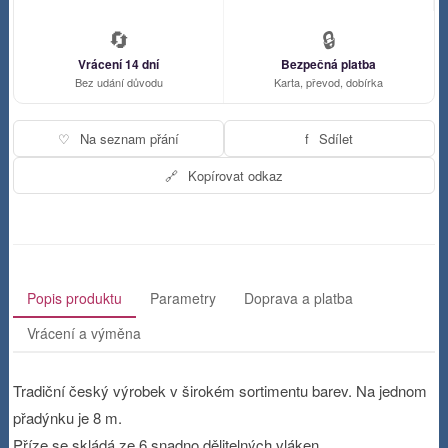
🔄
🔒
Vrácení 14 dní
Bezpečná platba
Bez udání důvodu
Karta, převod, dobírka
♡
Na seznam přání
f
Sdílet
🔗
Kopírovat odkaz
Popis produktu
Parametry
Doprava a platba
Vrácení a výměna
Tradiční český výrobek v širokém sortimentu barev. Na jednom
přadýnku je 8 m.
Příze se skládá ze 6 snadno dělitelných vláken.