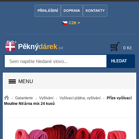
PŘIHLÁŠENÍ
DOPRAVA
KONTAKTY
CZK
0 Kč
HLEDAT
MENU
Galanterie
Vyšívání
Vyšívací plátna, vyšívání
Příze vyšívací
Mouline Niťárna mix 24 kusů