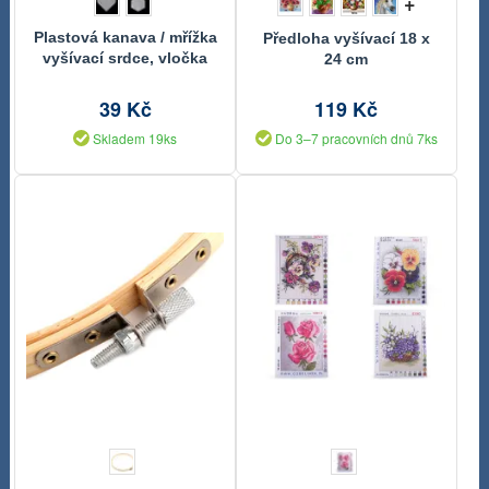
+
Plastová kanava / mřížka
Předloha vyšívací 18 x
vyšívací srdce, vločka
24 cm
39 Kč
119 Kč
Skladem 19ks
Do 3–7 pracovních dnů 7ks