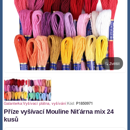
🔍 Zvětšit
Galanterka
|
Vyšívací plátna, vyšívání
|
Kód:
P1850971
Příze vyšívací Mouline Niťárna mix 24
kusů