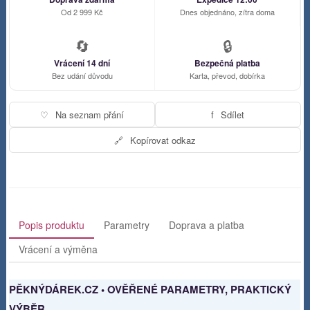
Od 2 999 Kč
Dnes objednáno, zítra doma
🔄
🔒
Vrácení 14 dní
Bezpečná platba
Bez udání důvodu
Karta, převod, dobírka
♡
Na seznam přání
f
Sdílet
🔗
Kopírovat odkaz
Popis produktu
Parametry
Doprava a platba
Vrácení a výměna
PĚKNÝDÁREK.CZ • OVĚŘENÉ PARAMETRY, PRAKTICKÝ
VÝBĚR