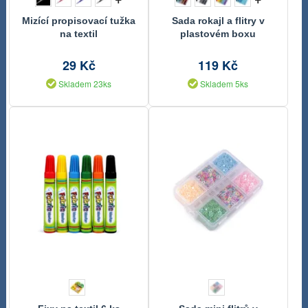
Mizící propisovací tužka
Sada rokajl a flitry v
na textil
plastovém boxu
29 Kč
119 Kč
Skladem 23ks
Skladem 5ks