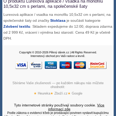
O produktu Lurexová aplikace / vsadka na monofilu
10,5x32 cm s perlami, na společenské šaty
Lurexová aplikace / vsadka na monofilu 10,5x32 cm s perlami, na
společenské šaty od značky
Stoklasa
je součástí kategorie
Zdobení textilu
. Skladem expedujeme do 12:00, doprava zdarma
od 2 999 Kč, vrácení i výměna bez starostí. Cena 49 Kč je včetně
DPH.
Copyright © 2010-2026 Pěkný dárek.cz | All Rights Reserved.
Internetový obchod pro Vaši radost a levně.
Sbíráme Vaše zkušenosti — po každém nákupu nás můžete
ohodnotit:
★
Heureka
★
Zboží.cz
★
Google
Tyto internetové stránky používají soubory cookie.
Více
informací zde
Podle zákona o evidenci tržeb je prodávající povinen vystavit kupujícímu