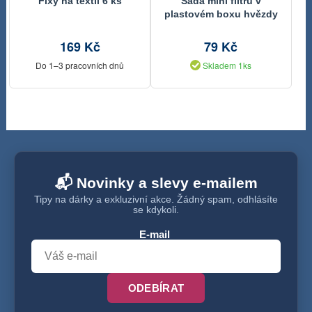
Fixy na textil 6 ks
Sada mini flitrů v
plastovém boxu hvězdy
169 Kč
79 Kč
Do 1–3 pracovních dnů
Skladem 1ks
📬 Novinky a slevy e-mailem
Tipy na dárky a exkluzivní akce. Žádný spam, odhlásíte
se kdykoli.
E-mail
ODEBÍRAT