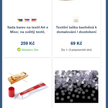
Sada barev na textil Art e
Textilní taška bavlněná k
Miss; na světlý textil,
domalování / dozdobení
svítící ve tmě, neon
38x30 cm
259 Kč
69 Kč
Skladem 2ks
Do 1–3 pracovních dnů