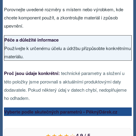
Porovnejte uvedené rozměry s místem nebo výrobkem, kde
chcete komponent použít, a zkontrolujte materiál i způsob
upevnění.
Péče a důležité informace
Používejte k určenému účelu a údržbu přizpůsobte konkrétnímu
materiálu.
Proč jsou údaje konkrétní:
technické parametry a složení u
této položky jsme porovnali s aktuálními produktovými daty
dodavatele. Pokud některý údaj v datech chybí, nedoplňujeme
ho odhadem.
Vyberte podle skutečných parametrů • PěknýDárek.cz
★★★★☆
4,9 / 5