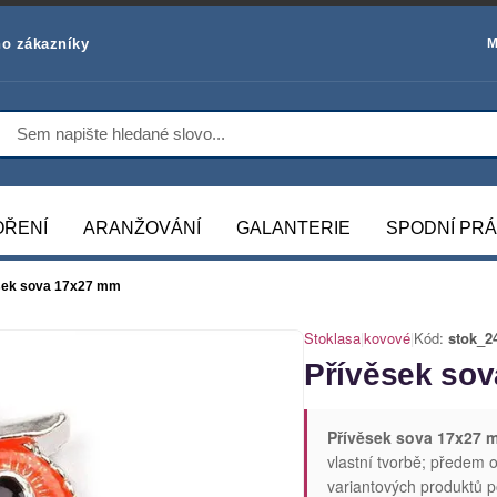
o zákazníky
M
OŘENÍ
ARANŽOVÁNÍ
GALANTERIE
SPODNÍ PR
sek sova 17x27 mm
Stoklasa
|
kovové
|
Kód:
stok_2
Přívěsek so
Přívěsek sova 17x27 
vlastní tvorbě; předem 
variantových produktů p