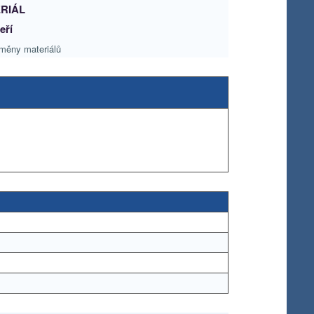
RIÁL
eří
měny materiálů