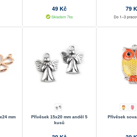
49 Kč
79 
Skladem 7ks
Do 1–3 praco
20x24 mm
Přívěsek 15x20 mm anděl 5
Přívěsek sov
kusů
39 Kč
39 