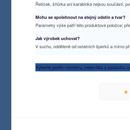
Řetízek, šňůrka ani karabinka nejsou součástí, 
Mohu se spolehnout na stejný odstín a tvar?
Parametry výše patří této produktové položce; pře
Jak výrobek uchovat?
V suchu, odděleně od ostatních šperků a mimo př
Vyberte podle rozměru, materiálu a způsobu uc
★