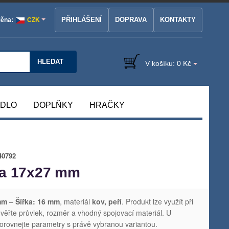
PŘIHLÁŠENÍ
DOPRAVA
KONTAKTY
ěna:
CZK
HLEDAT
V košíku:
0 Kč
ÁDLO
DOPLŇKY
HRAČKY
40792
va 17x27 mm
mm
–
Šířka: 16 mm
, materiál
kov, peří
. Produkt lze využít při
ověřte průvlek, rozměr a vhodný spojovací materiál. U
orovnejte parametry s právě vybranou variantou.