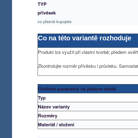
TYP
přívěsek
co přesně kupujete
Co na této variantě rozhoduje
Produkt lze využít při vlastní tvorbě; předem ově
Zkontrolujte rozměr přívěsku i průvleku. Samost
Ověřené parametry na jednom místě
Typ
Název varianty
Rozměry
Materiál / složení