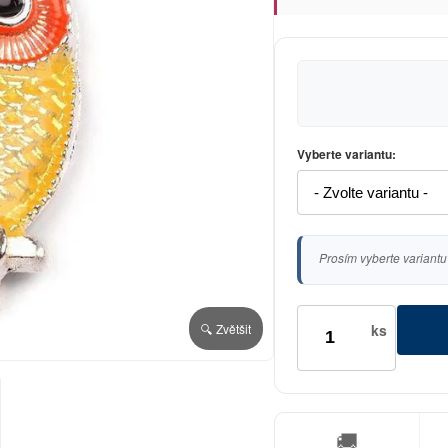
Vyberte variantu:
Prosím vyberte variantu
ks
🔍 Zvětšit
🚚