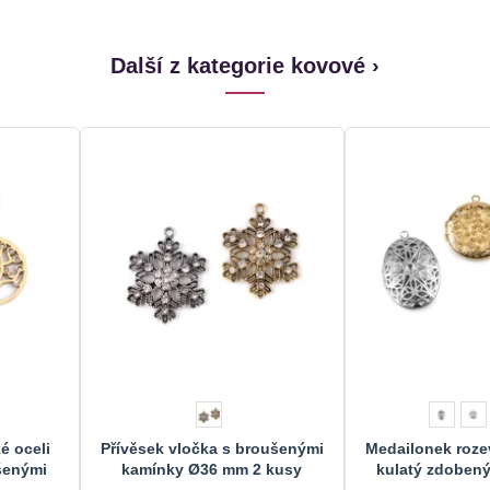
Další z kategorie kovové ›
é oceli
Přívěsek vločka s broušenými
Medailonek rozev
šenými
kamínky Ø36 mm 2 kusy
kulatý zdobený
ocel