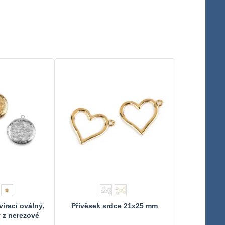
írací oválný,
Přívěsek srdce 21x25 mm
 z nerezové
i