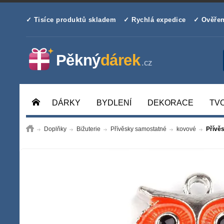
✓ Tisíce produktů skladem
✓ Rychlá expedice
✓ Ověřen
DÁRKY
BYDLENÍ
DEKORACE
TV
Doplňky
Bižuterie
Přívěsky samostatné
kovové
Přívě