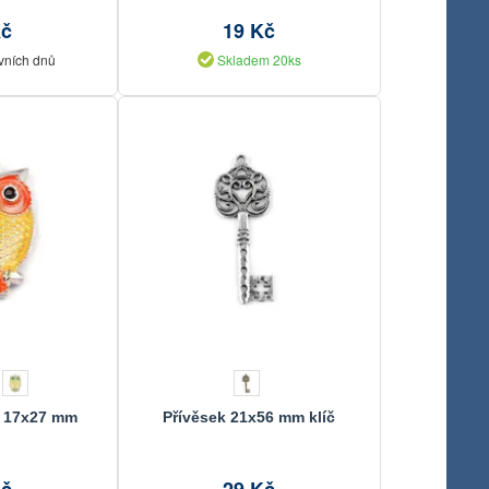
Kč
19 Kč
vních dnů
Skladem 20ks
a 17x27 mm
Přívěsek 21x56 mm klíč
Kč
29 Kč