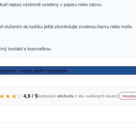
pokud nejsou výslovně uvedeny v popisu nebo názvu.
d vložením do košíku ještě zkontrolujte zvolenou barvu nebo motiv.
ímý kontakt s kosmetikou.
hycení – nejen podle fotografie.
★★★☆
4,9 / 5
hodnocení
obchodu
z 48+ ověřených recenzí
Heureka