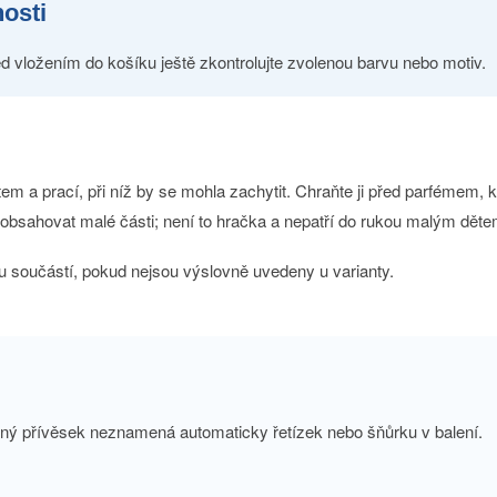
nosti
d vložením do košíku ještě zkontrolujte zvolenou barvu nebo motiv.
m a prací, při níž by se mohla zachytit. Chraňte ji před parfémem, ko
e obsahovat malé části; není to hračka a nepatří do rukou malým děte
u součástí, pokud nejsou výslovně uvedeny u varianty.
atný přívěsek neznamená automaticky řetízek nebo šňůrku v balení.