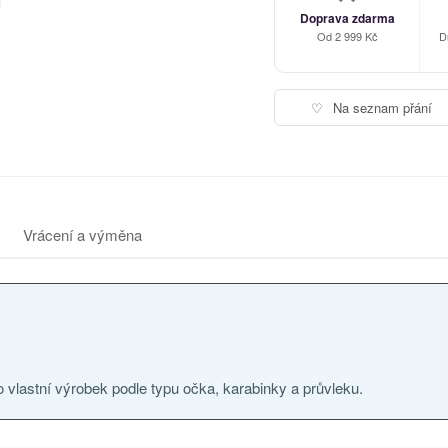
Doprava zdarma
Od 2 999 Kč
D
♡
Na seznam přání
Vrácení a výměna
o vlastní výrobek podle typu očka, karabinky a průvleku.